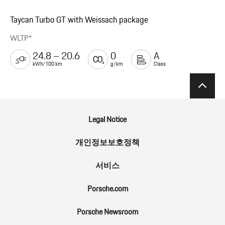
Taycan Turbo GT with Weissach package
WLTP*
24.8 – 20.6
0
A
kWh/100 km
g/km
Class
Legal Notice
개인정보보호정책
서비스
Porsche.com
Porsche Newsroom