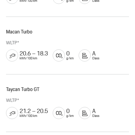
kWh/100 km
g/km
Class
Macan Turbo
WLTP*
20.6 – 18.3
0
A
kWh/100 km
g/km
Class
Taycan Turbo GT
WLTP*
21.2 – 20.5
0
A
kWh/100 km
g/km
Class