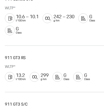
WLTP*
10.6 – 10.1
242 – 230
G
l/100 km
g/km
Class
G
Class
911 GT3 RS
WLTP*
13.2
299
G
G
l/100 km
g/km
Class
Class
911 GT3 S/C