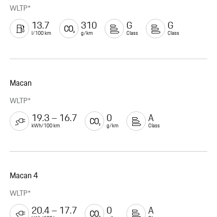
WLTP*
13.7
310
G
G
l/100 km
g/km
Class
Class
Macan
WLTP*
19.3 – 16.7
0
A
kWh/100 km
g/km
Class
Macan 4
WLTP*
20.4 – 17.7
0
A