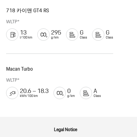
718 카이맨 GT4 RS
WLTP*
13
295
G
G
l/100 km
g/km
Class
Class
Macan Turbo
WLTP*
20.6 – 18.3
0
A
kWh/100 km
g/km
Class
Legal Notice