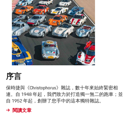
序言
保時捷與《Christophorus》雜誌，數十年來始終緊密相
連。自 1948 年起，我們致力於打造獨一無二的跑車；並
自 1952 年起，創辦了您手中的這本獨特雜誌。
閱讀文章