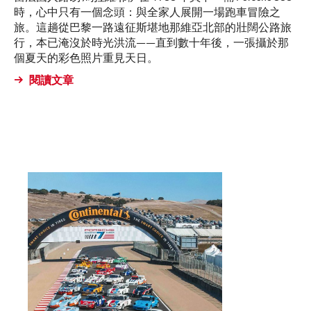
時，心中只有一個念頭：與全家人展開一場跑車冒險之
旅。這趟從巴黎一路遠征斯堪地那維亞北部的壯闊公路旅
行，本已淹沒於時光洪流——直到數十年後，一張攝於那
個夏天的彩色照片重見天日。
閱讀文章