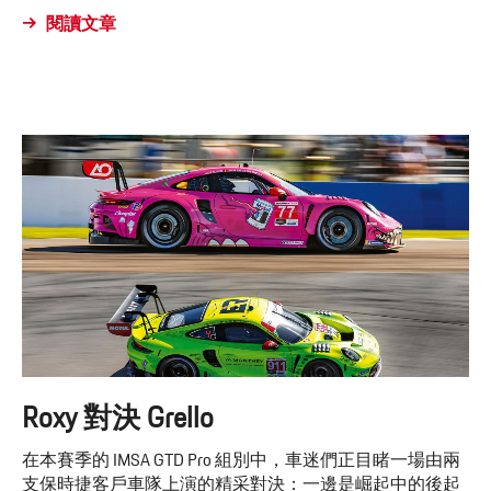
閱讀文章
Roxy 對決 Grello
在本賽季的 IMSA GTD Pro 組別中，車迷們正目睹一場由兩
支保時捷客戶車隊上演的精采對決：一邊是崛起中的後起