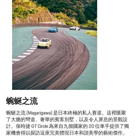
蜿蜒之流
蜿蜒之流 (Magarigawa) 是日本終極的私人賽道。這裡匯聚
了大膽的彎道、奢華的賓客別墅，以及令人屏息的景觀設
計。保時捷 GT Circle 為來自九個國家的 20 位車手提供了獨
家機會得以探訪這座完美體現日本和諧美學的藝術傑作。