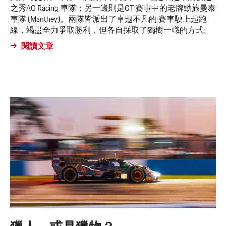
之秀AO Racing 車隊；另一邊則是GT 賽事中的老牌勁旅曼泰
車隊 (Manthey)。兩隊皆派出了卓越不凡的 賽車駛上起跑
線，竭盡全力爭取勝利，但各自採取了獨樹一幟的方式。
閱讀文章