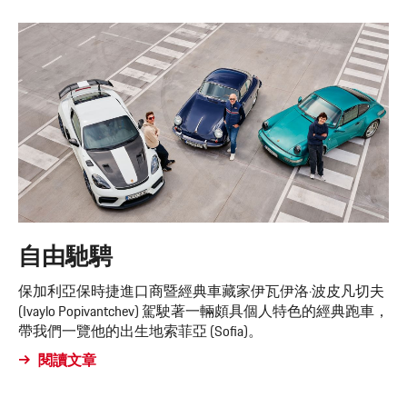
自由馳騁
保加利亞保時捷進口商暨經典車藏家伊瓦伊洛·波皮凡切夫
(Ivaylo Popivantchev) 駕駛著一輛頗具個人特色的經典跑車，
帶我們一覽他的出生地索菲亞 (Sofia)。
閱讀文章