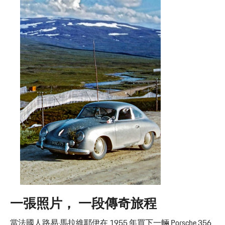
一張照片， 一段傳奇旅程
當法國人路易·馬拉維耶伊在 1955 年買下一輛 Porsche 356