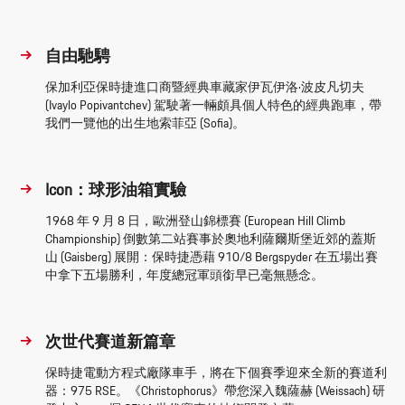
自由馳騁
保加利亞保時捷進口商暨經典車藏家伊瓦伊洛·波皮凡切夫
(Ivaylo Popivantchev) 駕駛著一輛頗具個人特色的經典跑車，帶
我們一覽他的出生地索菲亞 (Sofia)。
Icon：球形油箱實驗
1968 年 9 月 8 日，歐洲登山錦標賽 (European Hill Climb
Championship) 倒數第二站賽事於奧地利薩爾斯堡近郊的蓋斯
山 (Gaisberg) 展開：保時捷憑藉 910/8 Bergspyder 在五場出賽
中拿下五場勝利，年度總冠軍頭銜早已毫無懸念。
次世代賽道新篇章
保時捷電動方程式廠隊車手，將在下個賽季迎來全新的賽道利
器：975 RSE。《Christophorus》帶您深入魏薩赫 (Weissach) 研