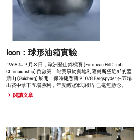
Icon：球形油箱實驗
1968 年 9 月 8 日，歐洲登山錦標賽 (European Hill Climb
Championship) 倒數第二站賽事於奧地利薩爾斯堡近郊的蓋
斯山 (Gaisberg) 展開：保時捷憑藉 910/8 Bergspyder 在五場
出賽中拿下五場勝利，年度總冠軍頭銜早已毫無懸念。
閱讀文章