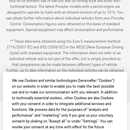
only on its efficient use of fuel but also on driving style and other non-
technical factors. The latest Porsche models with a petrol engine are
designed to operate on fuels with an ethanol content of up to 10 %. You
can obtain further information about individual vehicles from your Porsche
Centre. Consumption figures were obtained on the basis of standard
equipment. Special equipment may affect consumption and performance.
** These data were obtained using the Euro 5 measurement method
(715/2007/EC and 692/2008/EC) in the NEDC (New European Driving
Cycle) with standard equipment. The information does not refer to an
individual vehicle and is not part of the offer, but is simply provided so
that comparisons can be made between different types of vehicle.
Further, up to date information on the individual vehicles can be obtained
from your Porsche Centre. Consumption figures were obtained on the
We use Cookies and similar technologies (hereinafter "Cookies")
basis of standard equipment. Special equipment may affect consumption
on our website in order to enable you to make the best possible
and performance.
use and to make our communication with you relevant. In addition
to technically essential cookies , other Cookies are also Cookies
with your consent in order to integrate additional services and
functions. We process data for the purposes of "analysis and
performance" and "marketing" only if you give us your voluntary
consent by clicking on "Accept all" or under "Settings". You can
revoke your consent at any time with effect for the future.