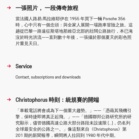
一張照片， 一段傳奇旅程
當法國人路易·馬拉維耶伊在 1955 年買下一輛 Porsche 356
時，心中只有一個念頭：與全家人展開一場跑車冒險之旅。這
趟從巴黎一路遠征斯堪地那維亞北部的壯闊公路旅行，本已淹
沒於時光洪流——直到數十年後，一張攝於那個夏天的彩色照
片重見天日。
Service
Contact, subscriptions and downloads
Christophorus 時刻：統規賽的開端
「車載電話將會成為下一個重大趨勢。」——「憑藉其飛機引
擎，保時捷即將真正起飛。」——「德國聯邦公路研究所的研
究顯示，儘管德國高速公路大部分路段未設速限 (…)，仍名列
全球最安全的公路之一。」像這類來自《Christophorus》第
201 期的新聞報導，瞬間將人拉回到 1980 年代中期。