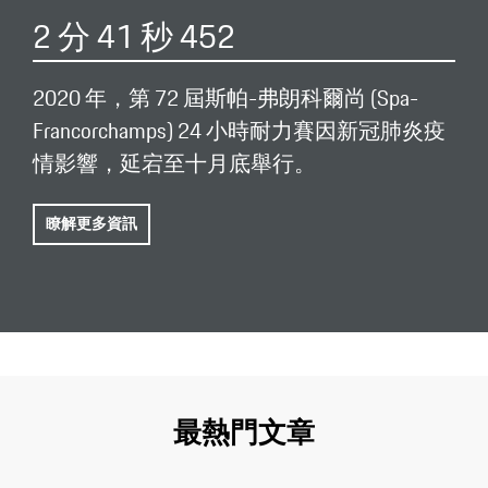
2 分 41 秒 452
2020 年，第 72 屆斯帕-弗朗科爾尚 (Spa-
Francorchamps) 24 小時耐力賽因新冠肺炎疫
情影響，延宕至十月底舉行。
瞭解更多資訊
最熱門文章