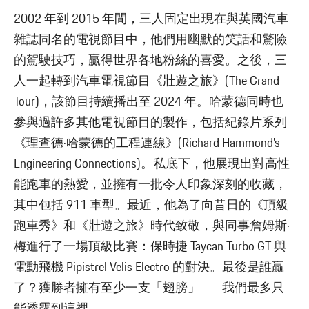
2002 年到 2015 年間，三人固定出現在與英國汽車
雜誌同名的電視節目中，他們用幽默的笑話和驚險
的駕駛技巧，贏得世界各地粉絲的喜愛。之後，三
人一起轉到汽車電視節目《壯遊之旅》(The Grand
Tour)，該節目持續播出至 2024 年。哈蒙德同時也
參與過許多其他電視節目的製作，包括紀錄片系列
《理查德·哈蒙德的工程連線》(Richard Hammond’s
Engineering Connections)。私底下，他展現出對高性
能跑車的熱愛，並擁有一批令人印象深刻的收藏，
其中包括 911 車型。最近，他為了向昔日的《頂級
跑車秀》和《壯遊之旅》時代致敬，與同事詹姆斯·
梅進行了一場頂級比賽：保時捷 Taycan Turbo GT 與
電動飛機 Pipistrel Velis Electro 的對決。最後是誰贏
了？獲勝者擁有至少一支「翅膀」——我們最多只