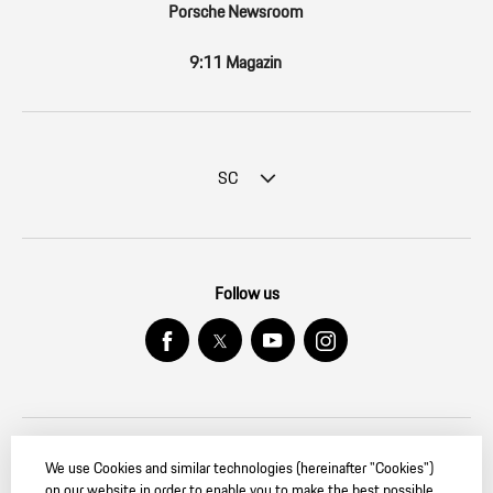
Porsche Newsroom
9:11 Magazin
SC
Follow us
We use Cookies and similar technologies (hereinafter "Cookies")
© 2026 Dr. Ing. h.c. F. Porsche AG. — PORSCHE Christophorus
on our website in order to enable you to make the best possible