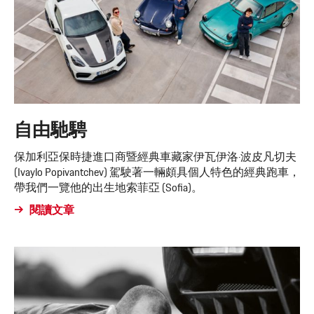
自由馳騁
保加利亞保時捷進口商暨經典車藏家伊瓦伊洛·波皮凡切夫
(Ivaylo Popivantchev) 駕駛著一輛頗具個人特色的經典跑車，
帶我們一覽他的出生地索菲亞 (Sofia)。
閱讀文章