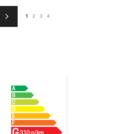
1
2
3
4
A
B
C
D
E
F
G
310 g/km