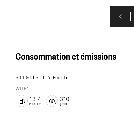
Consommation et émissions
911 GT3 90 F. A. Porsche
WLTP*
13,7
310
l/100 km
g/km