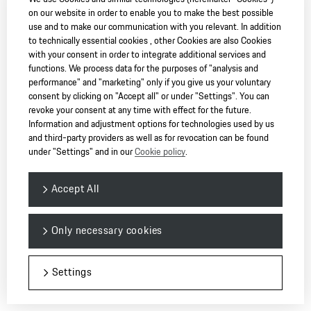
on our website in order to enable you to make the best possible
use and to make our communication with you relevant. In addition
to technically essential cookies , other Cookies are also Cookies
with your consent in order to integrate additional services and
functions. We process data for the purposes of "analysis and
performance" and "marketing" only if you give us your voluntary
作者
圖片來源
consent by clicking on "Accept all" or under "Settings". You can
revoke your consent at any time with effect for the future.
Roland Hagenberg
Information and adjustment options for technologies used by us
and third-party providers as well as for revocation can be found
under "Settings" and in our
Cookie policy
.
Accept All
Only necessary cookies
其他相關文章
Settings