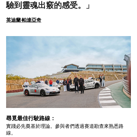
驗到靈魂出竅的感受。」
英迪蘭·帕達亞奇
尋覓最佳行駛路線：
實踐必先奠基於理論。參與者們透過賽道勘查來熟悉路
線。