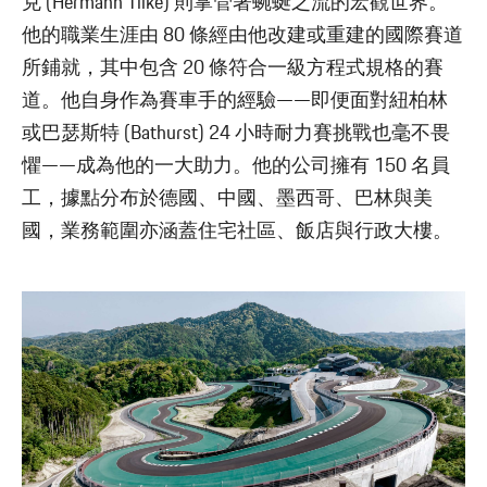
克 (Hermann Tilke) 則掌管著蜿蜒之流的宏觀世界。
他的職業生涯由 80 條經由他改建或重建的國際賽道
所鋪就，其中包含 20 條符合一級方程式規格的賽
道。他自身作為賽車手的經驗——即便面對紐柏林
或巴瑟斯特 (Bathurst) 24 小時耐力賽挑戰也毫不畏
懼——成為他的一大助力。他的公司擁有 150 名員
工，據點分布於德國、中國、墨西哥、巴林與美
國，業務範圍亦涵蓋住宅社區、飯店與行政大樓。