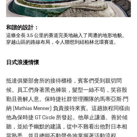
和諧的設計：
這條全長 3.5 公里的賽道完美地融入了周遭的地形地貌。
穿越山區的路線布局，令人聯想到紐柏林北環賽道。
日式浪漫情懷
抵達俱樂部會所的接待櫃檯，賓客們受到親切問
候。員工們身著黑色褲裝，髮型一絲不苟，笑容殷
勤且善解人意。保時捷社群管理團隊的馬蒂亞斯·門
納 (Mathias Menner) 負責接待來賓。這趟旅程同樣由
他為保時捷 GT Circle 所發起。他舉止謙遜、善於傾
聽，並給予幽默的建議，從中不難看出他對日本相
當熟悉，並且總能不動聲色地掌握著活動流程。