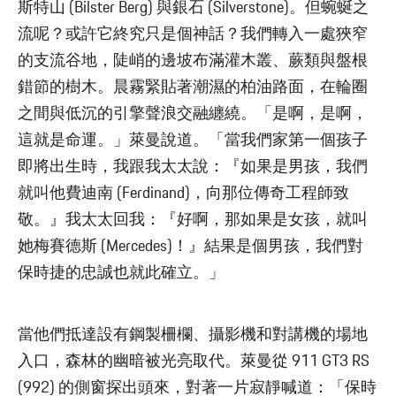
斯特山 (Bilster Berg) 與銀石 (Silverstone)。但蜿蜒之
流呢？或許它終究只是個神話？我們轉入一處狹窄
的支流谷地，陡峭的邊坡布滿灌木叢、蕨類與盤根
錯節的樹木。晨霧緊貼著潮濕的柏油路面，在輪圈
之間與低沉的引擎聲浪交融纏繞。「是啊，是啊，
這就是命運。」萊曼說道。「當我們家第一個孩子
即將出生時，我跟我太太說：『如果是男孩，我們
就叫他費迪南 (Ferdinand)，向那位傳奇工程師致
敬。』我太太回我：『好啊，那如果是女孩，就叫
她梅賽德斯 (Mercedes)！』結果是個男孩，我們對
保時捷的忠誠也就此確立。」
當他們抵達設有鋼製柵欄、攝影機和對講機的場地
入口，森林的幽暗被光亮取代。萊曼從 911 GT3 RS
(992) 的側窗探出頭來，對著一片寂靜喊道：「保時