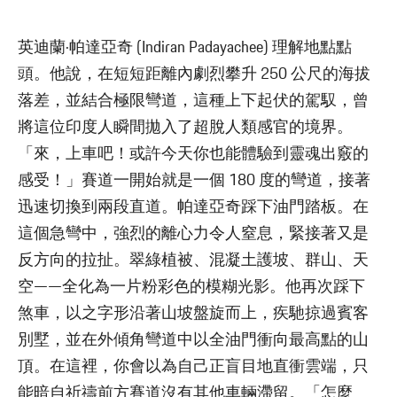
英迪蘭·帕達亞奇 (Indiran Padayachee) 理解地點點
頭。他說，在短短距離內劇烈攀升 250 公尺的海拔
落差，並結合極限彎道，這種上下起伏的駕馭，曾
將這位印度人瞬間拋入了超脫人類感官的境界。
「來，上車吧！或許今天你也能體驗到靈魂出竅的
感受！」賽道一開始就是一個 180 度的彎道，接著
迅速切換到兩段直道。帕達亞奇踩下油門踏板。在
這個急彎中，強烈的離心力令人窒息，緊接著又是
反方向的拉扯。翠綠植被、混凝土護坡、群山、天
空——全化為一片粉彩色的模糊光影。他再次踩下
煞車，以之字形沿著山坡盤旋而上，疾馳掠過賓客
別墅，並在外傾角彎道中以全油門衝向最高點的山
頂。在這裡，你會以為自己正盲目地直衝雲端，只
能暗自祈禱前方賽道沒有其他車輛滯留。「怎麼