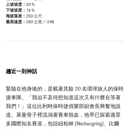
上坡坡度：
20 %
下坡坡度：
16 %
海拔落差：
250 公尺
最高速度：
280 公里／小時
趨近一則神話
緊隨在他身後的，是載著其餘 20 名環球旅人的保時
捷車隊。「我迫不及待想知道這次又有什麼在等著
我們！」這位比利時保時捷俱樂部副會長興奮地說
道。萊曼骨子裡流淌著賽車熱血，他早已探索過眾
多國際知名賽道，包括紐柏林 (Nürburgring)、比爾