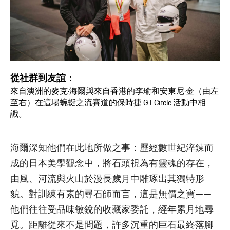
從社群到友誼：
來自澳洲的麥克·海爾與來自香港的李瑜和安東尼·金（由左
至右）在這場蜿蜒之流賽道的保時捷 GT Circle 活動中相
識。
海爾深知他們在此地所做之事：歷經數世紀淬鍊而
成的日本美學觀念中，將石頭視為有靈魂的存在，
由風、河流與火山於漫長歲月中雕琢出其獨特形
貌。對訓練有素的尋石師而言，這是無價之寶——
他們往往受品味敏銳的收藏家委託，經年累月地尋
覓。距離從來不是問題，許多沉重的巨石最終落腳