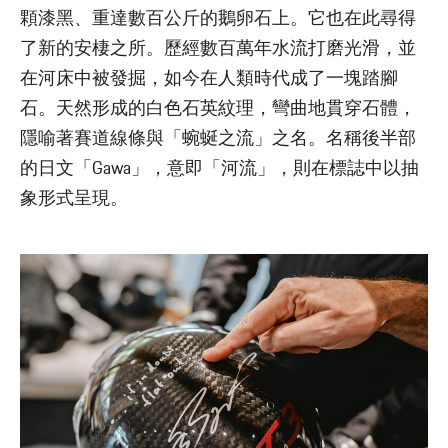
顆漆黑、重達數百公斤的鵝卵石上。它也在此尋得
了新的安棲之所。歷經數百萬年水流打磨光滑，並
在河床中被發掘，如今在人類時代成了一塊踏腳
石。天然形成的白色石英紋理，彎曲地貫穿石體，
隱喻著賽道線條與「蜿蜒之流」之名。名稱後半部
的日文「Gawa」，意即「河流」，則在標誌中以抽
象形式呈現。