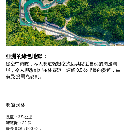
亞洲的綠色地獄：
從空中俯瞰，私人賽道蜿蜒之流因其貼近自然的周邊環
境，令人聯想到紐柏林賽道。這條 3.5 公里長的賽道，由
赫曼·提爾克規劃。
賽道規格
長度：
3.5 公里
彎道數：
22 個
最長直線：
800 公尺