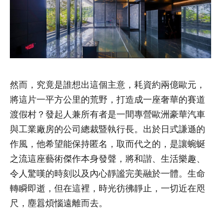
然而，究竟是誰想出這個主意，耗資約兩億歐元，
將這片一平方公里的荒野，打造成一座奢華的賽道
渡假村？發起人兼所有者是一間專營歐洲豪華汽車
與工業廠房的公司總裁暨執行長。出於日式謙遜的
作風，他希望能保持匿名，取而代之的，是讓蜿蜒
之流這座藝術傑作本身發聲，將和諧、生活樂趣、
令人驚嘆的時刻以及內心靜謐完美融於一體。生命
轉瞬即逝，但在這裡，時光彷彿靜止，一切近在咫
尺，塵囂煩惱遠離而去。