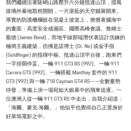
我們繼續沿著陡峭山路爬升六分鐘抵達山頂，擋風
玻璃外驀地豁然開朗，一片湛藍的天空鋪展開來。
厚實的防護柵欄嵌在混凝土坡道上，撩撥著腦海中
的畫面：高度安全戒備區、國際高峰會議、詹姆士·
龐德 (James Bond)，而地平線那端潛伏著設計洗鍊的
極簡主義建築，彷彿是諾博士 (Dr. No) 或金手指
(Goldfinger) 的指揮中樞。抵達山頂平台後，跑車們
一字排開停妥。一輛 911 GT3 RS (992)、一輛 911
Carrera GTS (992)、一輛搭載 Manthey 套件的 911
GT3 (992) 與一輛 718 Cayman GT4 RS——全數蓄勢
待發，準備上演一場宛如大銀幕中的飛車追逐。一
位澳洲人從一輛 911 GT3 RS 中走出，自我介紹道：
「海爾。麥克·海爾。」他似乎也覺得自己正置身於
好萊塢電影之中。