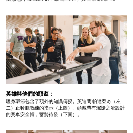
英雄與他們的頭盔：
暖身環節包含了額外的知識傳授。英迪蘭·帕達亞奇（左
二）正聆聽教練的指示（上圖）。頭戴帶有蜿蜒之流設計
的賽車安全帽，蓄勢待發（下圖）。