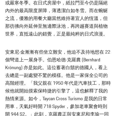
或嚴寒冬季。在日式房屋中，紙拉門至今仍是隔絕
內外的最高限度屏障，薄透潔白如冬雪。而在蜿蜒
之流，優雅的用餐大廳當然維持著宜人的恆溫，但
那彷彿向外延伸至無邊際泳池，再跨越賽道與植物
世界，直抵遠山的錯覺，正是最純粹的日式浪漫。
安東尼·金漸漸有些坐立難安，他迫不及待地想在 22
個彎道上一展身手。伯恩哈德·克羅農 (Bernhard
Krönung) 亦是如此。這位蓄著白鬍的德國人，看上
去總是一副處變不驚的模樣。他是一家保全公司的
高階經理。「我父親在 1950 年代是汽車技工，那時
候他就開始摸索保時捷的引擎了，這也解釋了我的
熱情來源。如今，Taycan Cross Turismo 是我的日常
用車，天氣好時開 718 Spyder，參加老車聚會時則
開 944 S2。」此刻，克羅農正與安東尼和李瑜一同