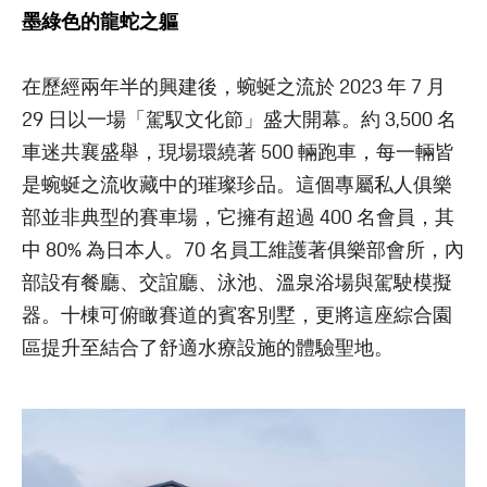
墨綠色的龍蛇之軀
在歷經兩年半的興建後，蜿蜒之流於 2023 年 7 月
29 日以一場「駕馭文化節」盛大開幕。約 3,500 名
車迷共襄盛舉，現場環繞著 500 輛跑車，每一輛皆
是蜿蜒之流收藏中的璀璨珍品。這個專屬私人俱樂
部並非典型的賽車場，它擁有超過 400 名會員，其
中 80% 為日本人。70 名員工維護著俱樂部會所，內
部設有餐廳、交誼廳、泳池、溫泉浴場與駕駛模擬
器。十棟可俯瞰賽道的賓客別墅，更將這座綜合園
區提升至結合了舒適水療設施的體驗聖地。