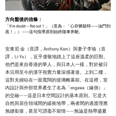
方向盤後的信條：
「If in doubt – flat out！」（意為：「心存猶疑時——油門到
底！」）——這句指導原則始終隨車奔馳。
安東尼·金（音譯，Anthony Kam）與妻子李瑜（音
譯，Li-Yu），近乎虔敬地踏上了這座溫柔的巨獸。
他們是來自香港的華人，與日本人一樣，對於被日
本沿用至今的漢字視覺力量深感著迷。上到二樓，
這對夫婦站在一面寬闊的玻璃帷幕前。在這裡，室
內設計與外部世界產生了名為「engawa（緣側）」
的交融——這是日本空間設計的基本原則。它是大
自然與居住領域間的緩衝地帶，兩者間的過渡理應
無縫銜接，甚至可謂毫不留情——無論是熱帶盛夏