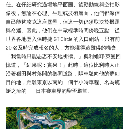
任。在仔細研究過場地平面圖、後勤動線與空拍影
像後，無論在心理、生理或技術層面，他們都深信
自己能夠攻克這座堡壘，但這一切仍須取決於機運
與命運。因此，他們在中歐標準時間傍晚五點，從
世界各地登入保時捷 GT Circle 的入口網站，只有前
20 名及時完成報名的人，方能獲得這難得的機會。
「我當時只能忐忑不安地祈禱。」奧利維耶·萊曼回
憶道，「結果呢：賓果！」此時，這位比利時人正
沿著稻田與村落間的鄉間道路，驅車駛向他的夢幻
目的地，距離東京以南約一個半小時車程、名為蜿
蜒之流的——日本賽車界的聖盃殿堂。