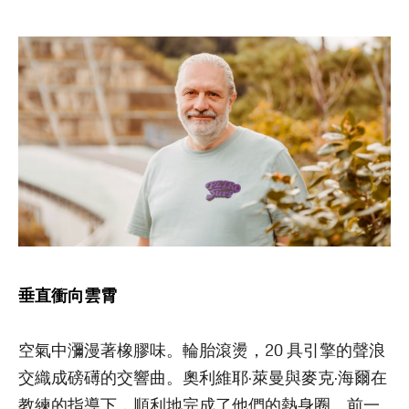
垂直衝向雲霄
空氣中瀰漫著橡膠味。輪胎滾燙，20 具引擎的聲浪
交織成磅礡的交響曲。奧利維耶·萊曼與麥克·海爾在
教練的指導下，順利地完成了他們的熱身圈。前一