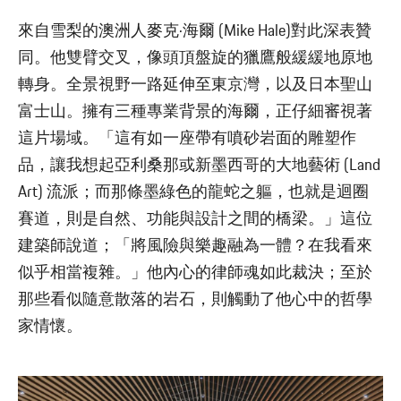
來自雪梨的澳洲人麥克·海爾 (Mike Hale)對此深表贊
同。他雙臂交叉，像頭頂盤旋的獵鷹般緩緩地原地
轉身。全景視野一路延伸至東京灣，以及日本聖山
富士山。擁有三種專業背景的海爾，正仔細審視著
這片場域。「這有如一座帶有噴砂岩面的雕塑作
品，讓我想起亞利桑那或新墨西哥的大地藝術 (Land
Art) 流派；而那條墨綠色的龍蛇之軀，也就是迴圈
賽道，則是自然、功能與設計之間的橋梁。」這位
建築師說道；「將風險與樂趣融為一體？在我看來
似乎相當複雜。」他內心的律師魂如此裁決；至於
那些看似隨意散落的岩石，則觸動了他心中的哲學
家情懷。