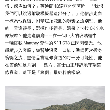
樣，感覺如何？」英迪蘭·帕達亞奇笑著問。「我想
我們可以跳過駕駛模擬器這部分了。」他信步走向
一棟為他保留、附帶屋頂花園的蜿蜒之流別墅。他
的一天還很長，選擇也多得是。溫泉？卡拉 OK？水
療按摩？他走進前廳——在一個巨大的玻璃櫃中，
一輛搭載 Manthey 套件的 911 GT3 正閃閃發光。他
繼續步入客廳，短暫地深吸一口氣，準備再次投身
蜿蜒之流，盡情品嘗這條賽道的每一分可能性。他
在窗前駐足片刻——遠方，富士山正靜靜地守望這
條賽道。這正是「緣側」最純粹的樣貌。