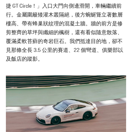
捷 GT Circle！」入口大門向側邊滑開，車輛繼續前
行。金屬圍籬矮灌木叢隔絕，後方蜿蜒聳立著數層
樓高、帶有蜂巢狀紋理的混凝土牆。牆的前方是修
剪整齊的草坪與纖細的楓樹，還有看似隨意散落、
覆滿柔軟苔蘚的奇岩巨石。我們抵達目的地，卻不
見那條全長 3.5 公里的賽道、22 個彎道、俱樂部以
及飯店的蹤影。