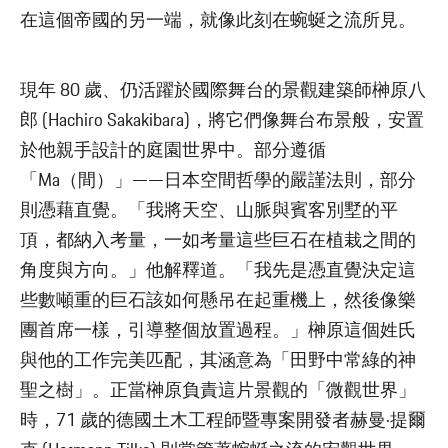
在這個帝國的另一端，就像此刻在蜿蜒之流所見。
現年 80 歲、仍活躍於國際舞台的景觀建築師榊原八
郎 (Hachiro Sakakibara)，將它們像舞台布景般，安置
於他親手設計的庭園世界中。部分遵循
「Ma（間）」——日本空間哲學的嚴謹法則，部分
則憑藉直覺。「我將天空、山脈與賓客別墅的平
頂，都納入考量，一如考量這些巨石在植栽之間的
角度與方向。」他解釋道。「我先是憑直覺決定這
些數噸重的巨石該如何懸吊在起重機上，然後像樂
團首席一樣，引導整個放置過程。」榊原這個姓氏
與他的工作完美匹配，其涵意為「田野中常綠的神
聖之樹」。正當榊原負責這片景觀的「微觀世界」
時，71 歲的德國土木工程師暨專案開發者赫曼·提爾