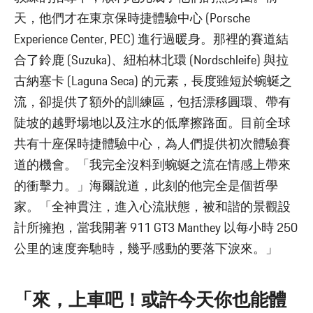
天，他們才在東京保時捷體驗中心 (Porsche
Experience Center, PEC) 進行過暖身。那裡的賽道結
合了鈴鹿 (Suzuka)、紐柏林北環 (Nordschleife) 與拉
古納塞卡 (Laguna Seca) 的元素，長度雖短於蜿蜒之
流，卻提供了額外的訓練區，包括漂移圓環、帶有
陡坡的越野場地以及注水的低摩擦路面。目前全球
共有十座保時捷體驗中心，為人們提供初次體驗賽
道的機會。「我完全沒料到蜿蜒之流在情感上帶來
的衝擊力。」海爾說道，此刻的他完全是個哲學
家。「全神貫注，進入心流狀態，被和諧的景觀設
計所擁抱，當我開著 911 GT3 Manthey 以每小時 250
公里的速度奔馳時，幾乎感動的要落下淚來。」
「來，上車吧！或許今天你也能體