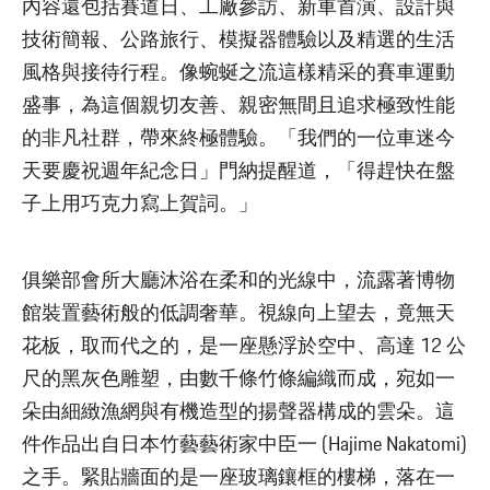
內容還包括賽道日、工廠參訪、新車首演、設計與
技術簡報、公路旅行、模擬器體驗以及精選的生活
風格與接待行程。像蜿蜒之流這樣精采的賽車運動
盛事，為這個親切友善、親密無間且追求極致性能
的非凡社群，帶來終極體驗。「我們的一位車迷今
天要慶祝週年紀念日」門納提醒道，「得趕快在盤
子上用巧克力寫上賀詞。」
俱樂部會所大廳沐浴在柔和的光線中，流露著博物
館裝置藝術般的低調奢華。視線向上望去，竟無天
花板，取而代之的，是一座懸浮於空中、高達 12 公
尺的黑灰色雕塑，由數千條竹條編織而成，宛如一
朵由細緻漁網與有機造型的揚聲器構成的雲朵。這
件作品出自日本竹藝藝術家中臣一 (Hajime Nakatomi)
之手。緊貼牆面的是一座玻璃鑲框的樓梯，落在一