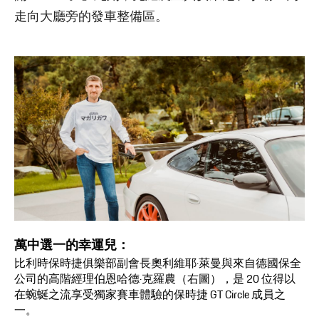
走向大廳旁的發車整備區。
萬中選一的幸運兒：
比利時保時捷俱樂部副會長奧利維耶·萊曼與來自德國保全
公司的高階經理伯恩哈德·克羅農（右圖），是 20 位得以
在蜿蜒之流享受獨家賽車體驗的保時捷 GT Circle 成員之
一。