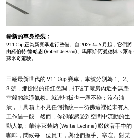
嶄新的車身塗裝：
911 Cup 正為新賽季進行整備。自 2026 年 6 月起，它們將
由羅伯特·德·哈恩 (Robert de Haan)、馬庫斯·阿曼德與卡萊布·
蘇米奇駕駛。
三輛最新世代的 911 Cup 賽車，車號分別為 1、2、
3 號，那搶眼的粉紅色調，打破了廠房內近乎無塵
室般的純淨氣氛。就連地板也一塵不染：沒有油
漬，工具箱上不見任何指紋——彷彿這裡從未有人
工作過一般。然而，你卻能感受到空間中流動的生
動人氣：華特·萊希納 (Walter Lechner) 啜飲著手中的
咖啡，問候每一位員工，與他們握手、寒暄。對某