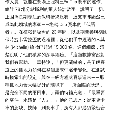
作人員，就能在賽場上照料三輛 Cup 賽車的運作。
總計 78 場分站勝利的驚人統計數字，說明了一切。
正因為長期專注於保時捷統規賽，這支車隊顯然已
成為此領域的專家——堪稱 Cup 賽車的「低語
者」。在征戰超級盃的 23 年間，以及期間參與德國
保時捷卡雷拉盃的過程裡，從他們手中經過的米其
林 (Michelin) 輪胎已超過 15,000 條。這個細節，清
楚說明了他們積累的深厚經驗。「這類數據當然對
我們有幫助。」華特說，「但更關鍵的，是了解賽
道上的抓地力如何在整個週末中逐步變化。在測試
時摸索出的設定，與在一級方程式賽事週末——那
種抓地力會大幅提升的環境下——所面臨的狀況，
是完全不同的兩回事。」羅伯特補充道：「最重要
的零件，永遠是『人』。」他的意思是：從車隊卡
車的駕駛、技師，到賽車手，所有人都必須緊密合