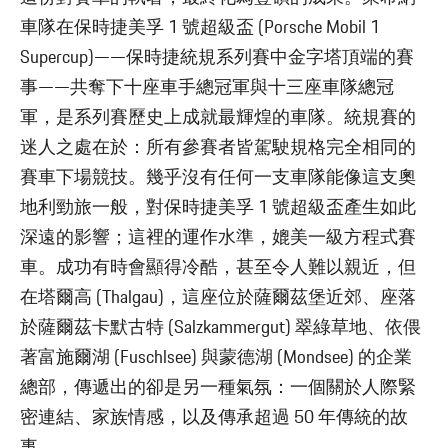
車隊在保時捷美孚 1 號超級盃 (Porsche Mobil 1
Supercup)——保時捷統規系列賽中金字塔頂端的賽
事——共奪下十座車手總冠軍與十三座車隊總冠
軍，是系列賽歷史上成就最輝煌的車隊。統規賽的
迷人之處在於：所有參賽者皆駕駛規格完全相同的
賽車下場競技。幾乎沒有任何一支車隊能像這支奧
地利勁旅一般，對保時捷美孚 1 號超級盃產生如此
深遠的影響；這裡的運作水準，媲美一級方程式賽
車。成功有時會顯得冷酷，甚至令人難以親近，但
在塔爾高 (Thalgau)，這座位於薩爾茲堡近郊、座落
於薩爾茲卡默古特 (Salzkammergut) 翠綠草地、依偎
著富施爾湖 (Fuschlsee) 與蒙德湖 (Mondsee) 的企業
總部，傳遞出的卻是另一種氣氛：一個關於人際緊
密連結、家族情感，以及傳承超過 50 年傳統的故