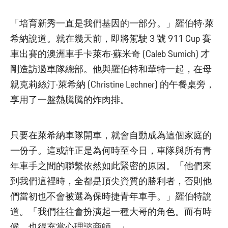
「培育新秀一直是我們基因的一部分。」羅伯特·萊
希納說道。就在幾天前，即將駕駛 3 號 911 Cup 賽
車出賽的澳洲車手卡萊布·蘇米奇 (Caleb Sumich) 才
剛造訪過車隊總部。他與羅伯特和華特一起，在母
親克莉絲汀·萊希納 (Christine Lechner) 的午餐桌旁，
享用了一盤熱騰騰的炸肉排。
只要在萊希納車隊開車，就會自動成為這個家庭的
一份子。這或許正是為何時至今日，車隊與所有青
年車手之間的聯繫依然如此緊密的原因。「他們來
到我們這裡時，全都是頂尖資質的勝利者，否則他
們當初也不會被選為保時捷青年車手。」羅伯特說
道。「我們往往會扮演起一種大哥的角色。而有時
候，也得充當心理諮商師。」