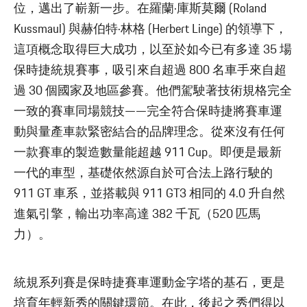
位，邁出了嶄新一步。在羅蘭·庫斯莫爾 (Roland
Kussmaul) 與赫伯特·林格 (Herbert Linge) 的領導下，
這項概念取得巨大成功，以至於如今已有多達 35 場
保時捷統規賽事，吸引來自超過 800 名車手來自超
過 30 個國家及地區參賽。他們駕駛著技術規格完全
一致的賽車同場競技——完全符合保時捷將賽車運
動與量產車款緊密結合的品牌理念。從來沒有任何
一款賽車的製造數量能超越 911 Cup。即便是最新
一代的車型，基礎依然源自於可合法上路行駛的
911 GT 車系，並搭載與 911 GT3 相同的 4.0 升自然
進氣引擎，輸出功率高達 382 千瓦（520 匹馬
力）。
統規系列賽是保時捷賽車運動金字塔的基石，更是
培育年輕新秀的關鍵環節。在此，後起之秀們得以