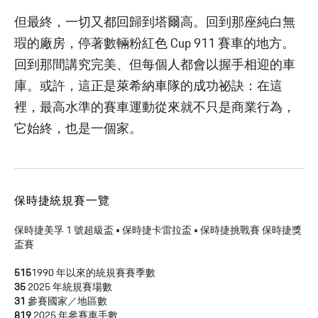
但最終，一切又都回歸到塔爾高。回到那座純白無
瑕的廠房，停著數輛粉紅色 Cup 911 賽車的地方。
回到那間講究完美、但每個人都會以握手相迎的車
庫。或許，這正是萊希納車隊的成功祕訣：在這
裡，最高水準的賽車運動從來就不只是商業行為，
它始終，也是一個家。
保時捷統規賽一覽
保時捷美孚 1 號超級盃 • 保時捷卡雷拉盃 • 保時捷挑戰賽 保時捷獎
盃賽
515
1990 年以來的統規賽賽季數
35
2025 年統規賽場數
31
參賽國家／地區數
819
2025 年參賽車手數