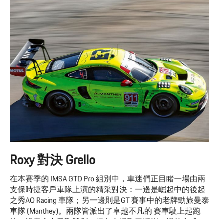
Roxy 對決 Grello
在本賽季的 IMSA GTD Pro 組別中，車迷們正目睹一場由兩
支保時捷客戶車隊上演的精采對決：一邊是崛起中的後起
之秀AO Racing 車隊；另一邊則是GT 賽事中的老牌勁旅曼泰
車隊 (Manthey)。兩隊皆派出了卓越不凡的 賽車駛上起跑