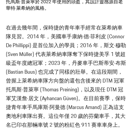
托馬斯·普萊寧於 2022 年使用的頭盔，其設計靈感源自老
華特·萊希納的風格。
在過去幾年間，保時捷的青年車手經常在萊希納車
隊見習。2014 年，美國車手康納·德·菲利皮 (Connor
De Phillippi) 是首位加入的學員；2016 年，斯文·穆勒
(Sven Müller) 代表萊希納車隊奪下保時捷美孚 1 號超
級盃年度總冠軍；2023 年，丹麥車手巴斯蒂安·布斯
(Bastian Buus) 也完成了同樣的壯舉。在這段期間，
曾握上萊希納車隊方向盤的還包含後來的 DTM 冠軍
托馬斯·普萊寧 (Thomas Preining)，以及現任 DTM 冠
軍艾漢詹·居文 (Ayhancan Güven)。在目前賽季，保時
捷青年車手馬庫斯·阿曼德 (Marcus Amand) 正為這支
奧地利車隊出賽。這位年僅 20 歲的芬蘭車手，其大
名已印在那輛車號 2 號的粉紅色 911 賽車車身上。