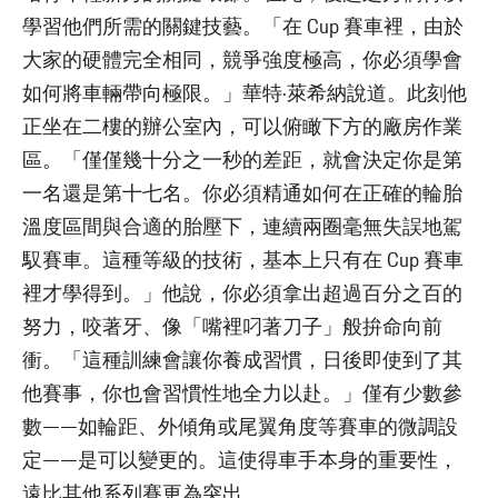
學習他們所需的關鍵技藝。「在 Cup 賽車裡，由於
大家的硬體完全相同，競爭強度極高，你必須學會
如何將車輛帶向極限。」華特·萊希納說道。此刻他
正坐在二樓的辦公室內，可以俯瞰下方的廠房作業
區。「僅僅幾十分之一秒的差距，就會決定你是第
一名還是第十七名。你必須精通如何在正確的輪胎
溫度區間與合適的胎壓下，連續兩圈毫無失誤地駕
馭賽車。這種等級的技術，基本上只有在 Cup 賽車
裡才學得到。」他說，你必須拿出超過百分之百的
努力，咬著牙、像「嘴裡叼著刀子」般拚命向前
衝。「這種訓練會讓你養成習慣，日後即使到了其
他賽事，你也會習慣性地全力以赴。」僅有少數參
數——如輪距、外傾角或尾翼角度等賽車的微調設
定——是可以變更的。這使得車手本身的重要性，
遠比其他系列賽更為突出。