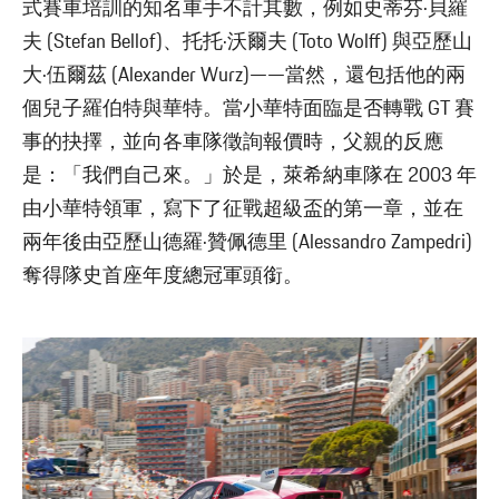
式賽車培訓的知名車手不計其數，例如史蒂芬·貝羅
夫 (Stefan Bellof)、托托·沃爾夫 (Toto Wolff) 與亞歷山
大·伍爾茲 (Alexander Wurz)——當然，還包括他的兩
個兒子羅伯特與華特。當小華特面臨是否轉戰 GT 賽
事的抉擇，並向各車隊徵詢報價時，父親的反應
是：「我們自己來。」於是，萊希納車隊在 2003 年
由小華特領軍，寫下了征戰超級盃的第一章，並在
兩年後由亞歷山德羅·贊佩德里 (Alessandro Zampedri)
奪得隊史首座年度總冠軍頭銜。