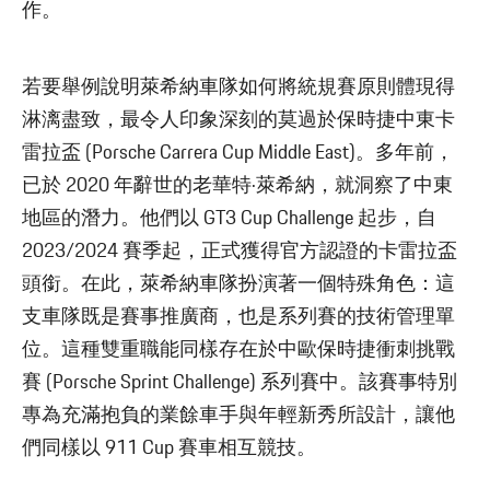
作。
若要舉例說明萊希納車隊如何將統規賽原則體現得
淋漓盡致，最令人印象深刻的莫過於保時捷中東卡
雷拉盃 (Porsche Carrera Cup Middle East)。多年前，
已於 2020 年辭世的老華特·萊希納，就洞察了中東
地區的潛力。他們以 GT3 Cup Challenge 起步，自
2023/2024 賽季起，正式獲得官方認證的卡雷拉盃
頭銜。在此，萊希納車隊扮演著一個特殊角色：這
支車隊既是賽事推廣商，也是系列賽的技術管理單
位。這種雙重職能同樣存在於中歐保時捷衝刺挑戰
賽 (Porsche Sprint Challenge) 系列賽中。該賽事特別
專為充滿抱負的業餘車手與年輕新秀所設計，讓他
們同樣以 911 Cup 賽車相互競技。