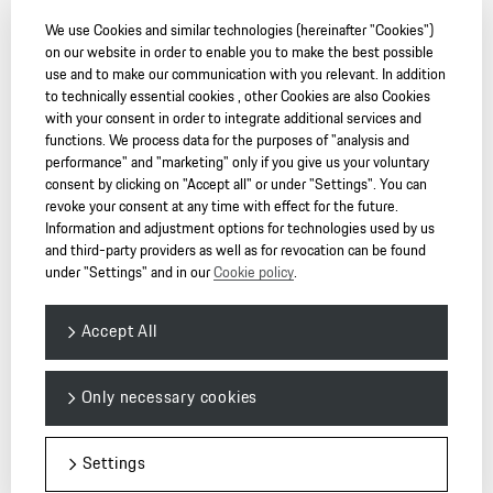
We use Cookies and similar technologies (hereinafter "Cookies")
on our website in order to enable you to make the best possible
use and to make our communication with you relevant. In addition
Follow us
to technically essential cookies , other Cookies are also Cookies
with your consent in order to integrate additional services and
functions. We process data for the purposes of "analysis and
performance" and "marketing" only if you give us your voluntary
consent by clicking on "Accept all" or under "Settings". You can
revoke your consent at any time with effect for the future.
Information and adjustment options for technologies used by us
and third-party providers as well as for revocation can be found
© 2026 Dr. Ing. h.c. F. Porsche AG. — PORSCHE Christophorus
under "Settings" and in our
Cookie policy
.
* Data determined in the NEDC (New European Driving Cycle) in
Accept All
accordance with the Euro 6 (715/2007/EC, 195/2013/EC and ECE-R
101.01) measurement method. The figures do not refer to an individual
vehicle nor do they constitute part of the offer. They are intended solely
Only necessary cookies
as a means of comparing different types of vehicle. Fuel consumption
calculated for vehicles with standard specification only. Actual
consumption and performance may vary with items of optional
Settings
equipment. A vehicle’s fuel consumption and CO₂ emissions depend not
only on its efficient use of fuel but also on driving style and other non-