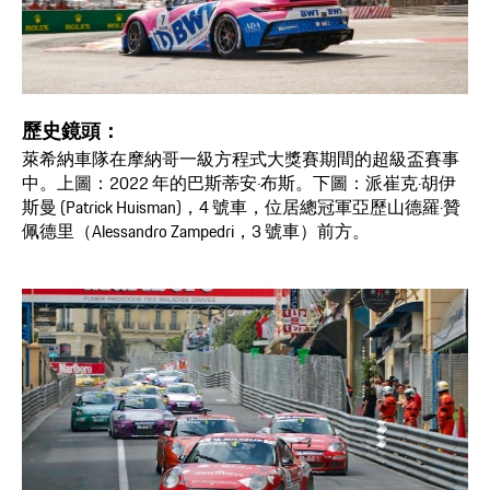
歷史鏡頭：
萊希納車隊在摩納哥一級方程式大獎賽期間的超級盃賽事
中。上圖：2022 年的巴斯蒂安·布斯。下圖：派崔克·胡伊
斯曼 (Patrick Huisman)，4 號車，位居總冠軍亞歷山德羅·贊
佩德里（Alessandro Zampedri，3 號車）前方。