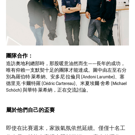
團隊合作：
造訪奧地利總部時，那股暖意油然而生——長年的成功，
唯有仰賴一支默契十足的團隊才能達成。圖中由左至右分
別為羅伯特·萊希納、安多尼·拉倫貝 (Andoni Larumbe)、塞
德里克·卡爾特羅 (Cédric Cartereau)、米夏埃爾·舍希 (Michael
Schöch) 與華特·萊希納，正在交流討論。
屬於他們自己的盃賽
即使在比賽週末，家族氣氛依然延續。僅僅十名工