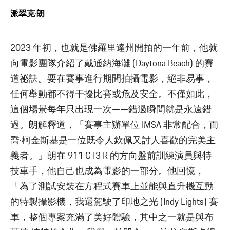
派翠克·朗
2023 年初，也就是佛羅里達州開拍的一年前，他就
向電影團隊介紹了戴通納海灘 (Daytona Beach) 的賽
道祕訣。要在賽事進行期間拍攝電影，絕非易事，
任何舉動都不得干擾比賽或危及安全。不僅如此，
這個場景每年只出現一次——錯過瞬間就是永遠錯
過。朗解釋道，「賽事主辦單位 IMSA 非常配合，而
喬·柯金斯基是一位既令人欽佩又討人喜歡的完美主
義者。」朗在 911 GT3 R 的方向盤前訓練演員與特
技車手，他自己也成為電影的一部分。他回憶，
「為了測試安裝在方程式賽車上並能與直升機互動
的特製攝影機，我還駕駛了印地之光 (Indy Lights) 賽
車，整個專案充滿了美好體驗，其中之一就是與布