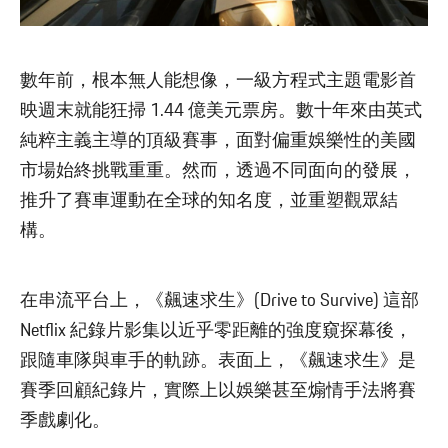
數年前，根本無人能想像，一級方程式主題電影首
映週末就能狂掃 1.44 億美元票房。數十年來由英式
純粹主義主導的頂級賽事，面對偏重娛樂性的美國
市場始終挑戰重重。然而，透過不同面向的發展，
推升了賽車運動在全球的知名度，並重塑觀眾結
構。
在串流平台上，《飆速求生》(Drive to Survive) 這部
Netflix 紀錄片影集以近乎零距離的強度窺探幕後，
跟隨車隊與車手的軌跡。表面上，《飆速求生》是
賽季回顧紀錄片，實際上以娛樂甚至煽情手法將賽
季戲劇化。