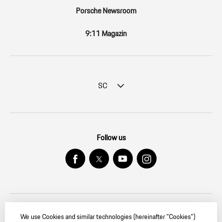
Porsche Newsroom
9:11 Magazin
SC
Follow us
We use Cookies and similar technologies (hereinafter "Cookies")
© 2026 Dr. Ing. h.c. F. Porsche AG. — PORSCHE Christophorus