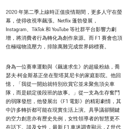
2020 年第二季上線時正值疫情期間，更多人守在螢
幕，使得收視率飆漲。Netflix 蓬勃發展，
Instagram、TikTok 和 YouTube 等社群平台影響力劇
增，將消費者行為轉化為創作泉源。而 F1 賽會也頂
住極端物流壓力，排除萬難完成世界錦標賽。
身為一位賽車運動與《飆速求生》的超級粉絲，喬
瑟夫·柯金斯基正坐在聖塔莫尼卡的家庭影院。他回
憶，「我從一開始就特別欣賞它並未聚焦頂尖車
隊，而是鎖定後段班的故事。」從一支為生存奮鬥
的弱隊發想，他發展出《F1 電影》的精彩劇情，其
中許多轉折都可能在現實生活上演。具爭議卻關鍵
的空力創意亦有歷史先例，女性領導者的智慧更不
在話下。談及女性，最新 F1 車迷調查顯示，Z 世代