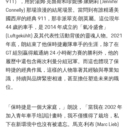
911），用於湯姆·克魯斯和珍妮佛·康納莉 (Jennifer
Connelly) 那場浪漫的結尾場景。當問到有誰精通美
國西岸的經典 911，那非派翠克·朗莫屬。這位現年
44 歲的車手，是 2014 年成立的「氣冷盛會」
(Luftgekühlt) 及其代表性活動背後的靈魂人物。2021
年底，朗結束了他保時捷廠隊車手的生涯，除了在
GT 組別贏得戴通納 24 小時耐力賽的勝利外，他的
履歷中還包含兩次利曼分組冠軍。而這也體現了保
時捷的經典作風，這樣的人物靠著其經驗與專業知
識，持續與品牌緊密相連，甚至擔任塑造未來的職
位。
「保時捷是一個大家庭，」朗說，「當我在 2002 年
加入青年車手培訓計畫時，我不僅獲得了栽培，私
下在新環境中也沒有被遺忘。馬克·利布 (Marc Lieb)