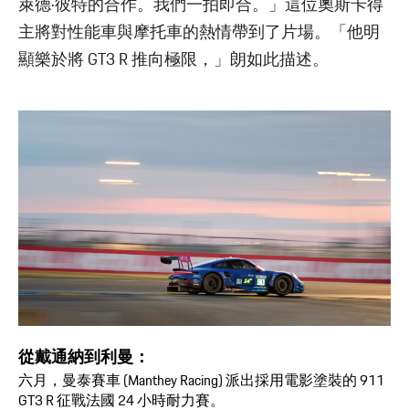
萊德·彼特的合作。我們一拍即合。」這位奧斯卡得
主將對性能車與摩托車的熱情帶到了片場。「他明
顯樂於將 GT3 R 推向極限，」朗如此描述。
從戴通納到利曼：
六月，曼泰賽車 (Manthey Racing) 派出採用電影塗裝的 911
GT3 R 征戰法國 24 小時耐力賽。