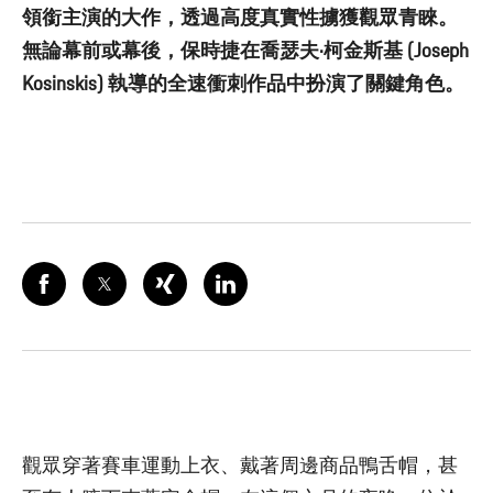
領銜主演的大作，透過高度真實性擄獲觀眾青睞。
無論幕前或幕後，保時捷在喬瑟夫·柯金斯基 (Joseph
Kosinskis) 執導的全速衝刺作品中扮演了關鍵角色。
觀眾穿著賽車運動上衣、戴著周邊商品鴨舌帽，甚