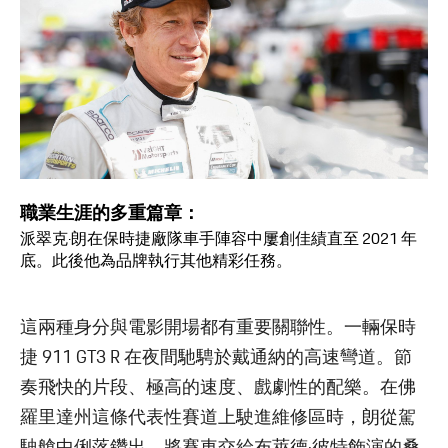
職業生涯的多重篇章：
派翠克·朗在保時捷廠隊車手陣容中屢創佳績直至 2021 年
底。此後他為品牌執行其他精彩任務。
這兩種身分與電影開場都有重要關聯性。一輛保時
捷 911 GT3 R 在夜間馳騁於戴通納的高速彎道。節
奏飛快的片段、極高的速度、戲劇性的配樂。在佛
羅里達州這條代表性賽道上駛進維修區時，朗從駕