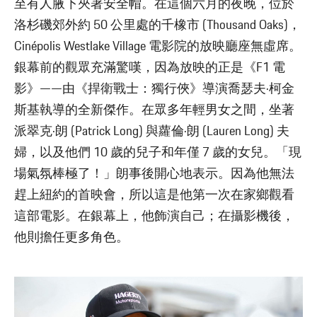
至有人腋下夾著安全帽。在這個六月的夜晚，位於
洛杉磯郊外約 50 公里處的千橡市 (Thousand Oaks)，
Cinépolis Westlake Village 電影院的放映廳座無虛席。
銀幕前的觀眾充滿驚嘆，因為放映的正是《F1 電
影》——由《捍衛戰士：獨行俠》導演喬瑟夫·柯金
斯基執導的全新傑作。在眾多年輕男女之間，坐著
派翠克·朗 (Patrick Long) 與蘿倫·朗 (Lauren Long) 夫
婦，以及他們 10 歲的兒子和年僅 7 歲的女兒。「現
場氣氛棒極了！」朗事後開心地表示。因為他無法
趕上紐約的首映會，所以這是他第一次在家鄉觀看
這部電影。在銀幕上，他飾演自己；在攝影機後，
他則擔任更多角色。