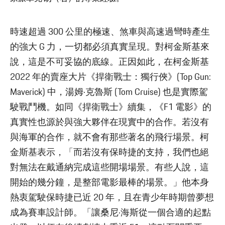
時速超過 300 公里的極速、煞車與高速過彎時產生
的強大 G 力，一切都必須真實呈現。對柯金斯基來
說，這是不可妥協的底線。正因如此，在柯金斯基
2022 年的賣座大片《捍衛戰士：獨行俠》(Top Gun:
Maverick) 中，湯姆·克魯斯 (Tom Cruise) 也是實際駕
駛戰鬥機。如同《捍衛戰士》續集，《F1 電影》的
真實性也源於與強大夥伴在現實中的合作。若沒有
與海軍的合作，就不會有那些著名的飛行場景。柯
金斯基表示，「而若沒有保時捷的支持，我們也絕
對無法在戴通納完成這些開場場景。有些人說，這
開始的幾分鐘，是整部電影最棒的場景。」他本身
熱衷駕駛保時捷已近 20 年，且在青少年時期曾夢想
成為賽車設計師。「讓桑尼·海斯從一個合適的起點