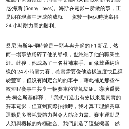
駛艙中俐落鑽出，將賽車交給布萊德·彼特飾演的桑
尼·海斯 (Sonny Hayes)。海斯在電影中所做的事，正
是朗在現實中達成的成就——駕駛一輛保時捷贏得
24 小時耐力賽的勝利。
桑尼·海斯年輕時曾是一顆冉冉升起的 F1 新星，然
而一場事故粉碎了他的脊椎，也終結了他的職業生
涯。此後，他成為了一名替補車手。而像戴通納這
樣的 24 小時耐力賽，確實需要像他這樣速度快且經
驗豐富，但沒有固定合約的車手，藉此補足那些在
較短程賽事中共享一輛賽車的雙駕駛組。導演喬瑟
夫·柯金斯基解釋，「我想打造出有史以來最真實的
賽車電影，但直到實際拍攝時，我才真正理解賽車
運動是多麼耗費體力與令人筋疲力盡。賽車運動是
人類與機械的終極融合。我們創造了這些機器，然