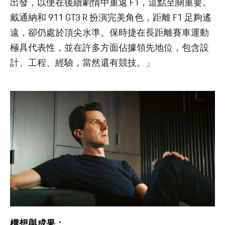
出發，以便在後續劇情中重返 F1，這點至關重要。
戴通納和 911 GT3 R 扮演完美角色，距離 F1 足夠遙
遠，卻仍處於頂尖水準。保時捷在長距離賽車運動
極具代表性，並在許多方面佔據領先地位，包含設
計、工程、經驗，當然還有競技。」
構想與成果：