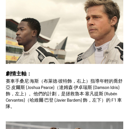
劇情主軸：
賽車手桑尼·海斯（布萊德·彼特飾，右上）指導年輕的喬舒
亞·皮爾斯 (Joshua Pearce)（達姆森·伊卓瑞斯 (Damson Idris)
飾，左上）。他們的計劃，是拯救魯本·塞凡提斯 (Rubén
Cervantes)（哈維爾·巴登 (Javier Bardem) 飾，左下）的 F1 車
隊。