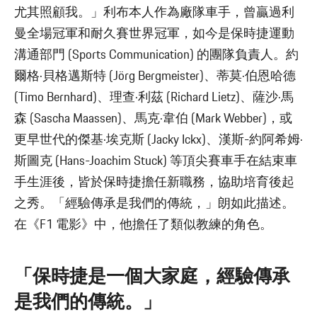
尤其照顧我。」利布本人作為廠隊車手，曾贏過利
曼全場冠軍和耐久賽世界冠軍，如今是保時捷運動
溝通部門 (Sports Communication) 的團隊負責人。約
爾格·貝格邁斯特 (Jörg Bergmeister)、蒂莫·伯恩哈德
(Timo Bernhard)、理查·利茲 (Richard Lietz)、薩沙·馬
森 (Sascha Maassen)、馬克·韋伯 (Mark Webber)，或
更早世代的傑基·埃克斯 (Jacky Ickx)、漢斯-約阿希姆·
斯圖克 (Hans-Joachim Stuck) 等頂尖賽車手在結束車
手生涯後，皆於保時捷擔任新職務，協助培育後起
之秀。「經驗傳承是我們的傳統，」朗如此描述。
在《F1 電影》中，他擔任了類似教練的角色。
「保時捷是一個大家庭，經驗傳承
是我們的傳統。」