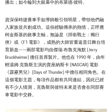
播出；如今輪到大銀幕中的布萊德·彼特。
資深保時捷賽車手如導師般引領明星，帶領他們融
入家族並共創成功。這份經驗傳承的熱情，正呼應
柯金斯基的敘事主軸，無論是《捍衛戰士：獨行
俠》或《F1 電影》，成熟的大師皆重返昔日舞台培
育新血——兩部電影均由傑瑞·布魯克海默 (Jerry
Bruckheimer) 擔任首席製片。他也在 1990 年，由年
輕湯姆·克魯斯主演的賣座納斯卡 (NASCAR) 電影
《霹靂男兒》(Days of Thunder) 中擔任相同角色。在
這個電影主題，每項作品都有共同連結，因此已經
有不少人猜測，克魯斯與彼特未來是否會在同部賽
車電影中交鋒。