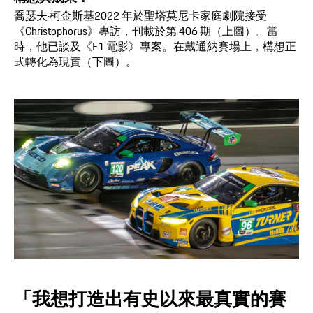
喬瑟夫·柯金斯基2022 年於聖塔莫尼卡家庭劇院接受
《Christophorus》專訪，刊載於第 406 期（上圖）。當
時，他已談及《F1 電影》專案。在戴通納賽場上，構想正
式轉化為現實（下圖）。
「我想打造出有史以來最真實的賽