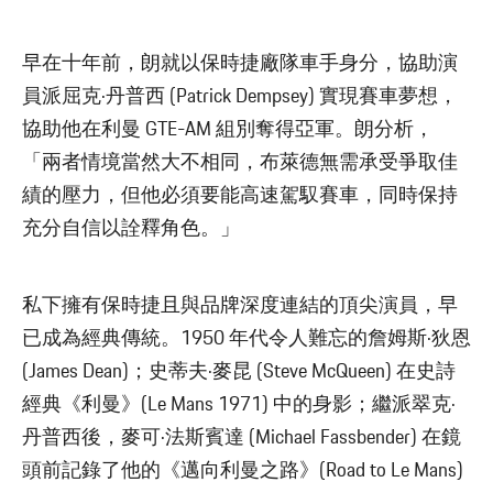
早在十年前，朗就以保時捷廠隊車手身分，協助演
員派屈克·丹普西 (Patrick Dempsey) 實現賽車夢想，
協助他在利曼 GTE-AM 組別奪得亞軍。朗分析，
「兩者情境當然大不相同，布萊德無需承受爭取佳
績的壓力，但他必須要能高速駕馭賽車，同時保持
充分自信以詮釋角色。」
私下擁有保時捷且與品牌深度連結的頂尖演員，早
已成為經典傳統。1950 年代令人難忘的詹姆斯·狄恩
(James Dean)；史蒂夫·麥昆 (Steve McQueen) 在史詩
經典《利曼》(Le Mans 1971) 中的身影；繼派翠克·
丹普西後，麥可·法斯賓達 (Michael Fassbender) 在鏡
頭前記錄了他的《邁向利曼之路》(Road to Le Mans)