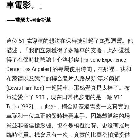
車電影。」
——喬瑟夫·柯金斯基
這位 51 歲導演的想法在保時捷引起了熱烈迴響。他
描述，「我們立刻獲得了多輛車的支援，此外還獲
得了在保時捷體驗中心洛杉磯 (Porsche Experience
Center Los Angeles) 的專屬使用時間，在那裡，我和
布萊德以及我們的聯合製片人路易斯·漢米爾頓
(Lewis Hamilton) 一起開車。那感覺真是太棒了。布
萊德愛上了 911，現在日常代步開的是一輛 911
Turbo (992)。」此外，柯金斯基還需要一支真實的
車隊和一位真正的保時捷賽車手。因為戴通納的場
景並非搭建攝影棚、也不是模擬比賽、更沒有雇用
臨時演員。機會只有一次，真實的比賽為拍攝提供