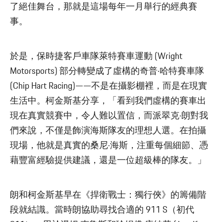
了絕佳舞台，那就是這場每年一月舉行的經典賽
事。
於是，保時捷客戶車隊萊特賽車運動 (Wright
Motorsports) 部分轉變成了虛構的奇普·哈特賽車隊
(Chip Hart Racing)——不是在攝影棚裡，而是在現實
生活中。柯金斯基分享，「看到我們虛構的賽車出
現在真實競賽中，令人難以置信，而派翠克·朗對我
們來說，不僅是飾演海斯隊友的理想人選。在拍攝
現場，他就是真實的桑尼·海斯，注重每個細節、憑
藉豐富經驗提供建議，還是一位超級棒的隊友。」
朗和柯金斯基早在《捍衛戰士：獨行俠》的籌備階
段就結識。當時朗協助尋找合適的 911 S（初代