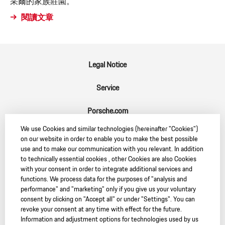
采爾的家族莊園。
閱讀文章
Legal Notice
Service
Porsche.com
We use Cookies and similar technologies (hereinafter "Cookies")
Porsche Newsroom
on our website in order to enable you to make the best possible
use and to make our communication with you relevant. In addition
9:11 Magazin
to technically essential cookies , other Cookies are also Cookies
with your consent in order to integrate additional services and
functions. We process data for the purposes of "analysis and
performance" and "marketing" only if you give us your voluntary
consent by clicking on "Accept all" or under "Settings". You can
revoke your consent at any time with effect for the future.
SC
Information and adjustment options for technologies used by us