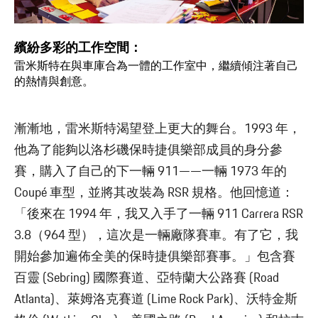
繽紛多彩的工作空間：
雷米斯特在與車庫合為一體的工作室中，繼續傾注著自己
的熱情與創意。
漸漸地，雷米斯特渴望登上更大的舞台。1993 年，
他為了能夠以洛杉磯保時捷俱樂部成員的身分參
賽，購入了自己的下一輛 911——一輛 1973 年的
Coupé 車型，並將其改裝為 RSR 規格。他回憶道：
「後來在 1994 年，我又入手了一輛 911 Carrera RSR
3.8（964 型），這次是一輛廠隊賽車。有了它，我
開始參加遍佈全美的保時捷俱樂部賽事。」包含賽
百靈 (Sebring) 國際賽道、亞特蘭大公路賽 (Road
Atlanta)、萊姆洛克賽道 (Lime Rock Park)、沃特金斯