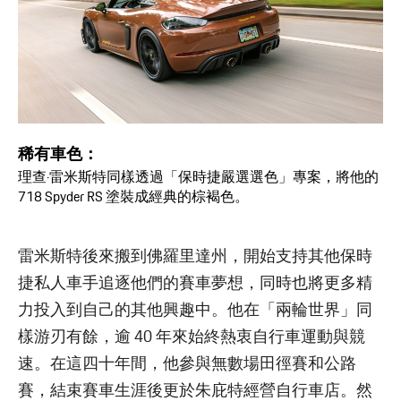
稀有車色：
理查·雷米斯特同樣透過「保時捷嚴選選色」專案，將他的
718 Spyder RS 塗裝成經典的棕褐色。
雷米斯特後來搬到佛羅里達州，開始支持其他保時
捷私人車手追逐他們的賽車夢想，同時也將更多精
力投入到自己的其他興趣中。他在「兩輪世界」同
樣游刃有餘，逾 40 年來始終熱衷自行車運動與競
速。在這四十年間，他參與無數場田徑賽和公路
賽，結束賽車生涯後更於朱庇特經營自行車店。然