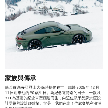
家族與傳承
倘若費迪南·亞歷山大·保時捷仍在世，應於 2025 年 12 月
11 日迎來他的 90 歲生日。為紀念這特別的日子，一款以
911 為基礎的紀念車型應運而生，向這位賦予品牌永恆設
計語彙的設計師致敬。於是，我們造訪了位處奧地利濱湖