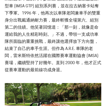
型車 (IMSA GTP) 組別系列賽，並在拉古納塞卡站奪
下季軍。1996 年，他再次以車隊老闆兼車手的雙重
身分出戰戴通納耐力賽，最終斬獲全場第六、組別
第二的佳績。他笑著回憶道：「那一刻，就像是命
運給我的人生精彩時刻。」不過，帶領一支成功車
隊所面臨的重重挑戰，最終讓他選擇放下方向盤，
結束了自己的車手生涯。但作為 A.R.E. 車隊的老
闆，雷米斯特依然活躍在國際賽車運動協會 (IMSA)
賽場，繼續堅持了好幾年。直到 2000 年，他才正式
從賽車運動的最前線功成身退。