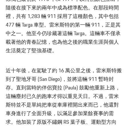
隨後在接下來的兩年中成為標準配色。在那段時間
裡，共有 1,283 輛 911 採用了這種顏色，其中包括
477 輛 Targa 車型。雷米斯特的第一輛 911，正是其
中之一。他至今仍珍藏著這輛 Targa。這輛車不僅承
載著他的青春記憶，也為他之後的職業生涯與個人
生活奠定了堅強基礎。
近十年後，在駕駛了約 16 萬公里之後，雷米斯特搬
到了聖地牙哥 (San Diego)，並將這輛 911 暫時封
存。直到當時的伴侶寶拉 (Paula) 鼓勵他重新上路，
這輛塵封已久的跑車才得以重見天日。不過，雷米
斯特並不是單純把車從車庫裡開出來而已，他還對
車身進行了全面升級，以滿足參加業餘賽事的需
求。他加裝了原版不鏽鋼 RS 葉子板、運動型方向