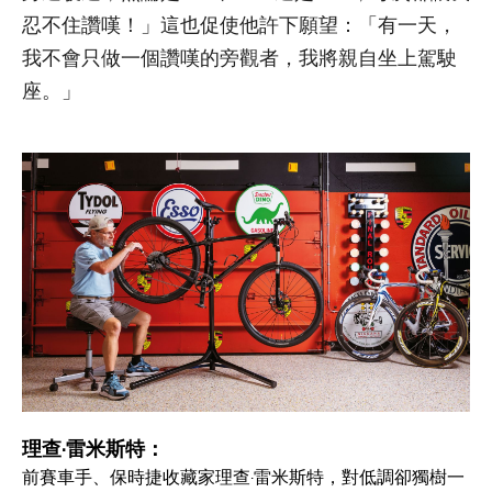
忍不住讚嘆！」這也促使他許下願望：「有一天，
我不會只做一個讚嘆的旁觀者，我將親自坐上駕駛
座。」
理查·雷米斯特：
前賽車手、保時捷收藏家理查·雷米斯特，對低調卻獨樹一