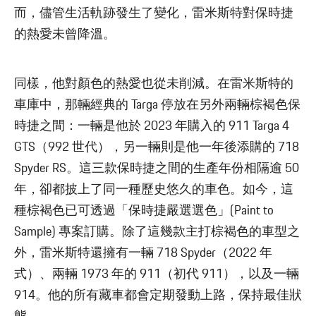
而，儘管生活軌跡發生了變化，雷米斯特對保時捷
的熱愛未曾降溫。
同樣，他對顏色的熱愛也從未削減。在雷米斯特的
車庫中，那輛經典的 Targa 停放在另外兩輛棕褐色保
時捷之間：一輛是他於 2023 年購入的 911 Targa 4
GTS（992 世代），另一輛則是他一年後添購的 718
Spyder RS。這三款保時捷之間的生產年份相隔逾 50
年，卻都披上了同一種歷史悠久的車色。如今，這
種棕褐色已可透過「保時捷嚴選選色」(Paint to
Sample) 專案訂購。除了這幾款主打棕褐色的車型之
外，雷米斯特還擁有一輛 718 Spyder（2022 年
式）、兩輛 1973 年的 911（初代 911），以及一輛
914。他的所有藏車都會定期發動上路，保持最佳狀