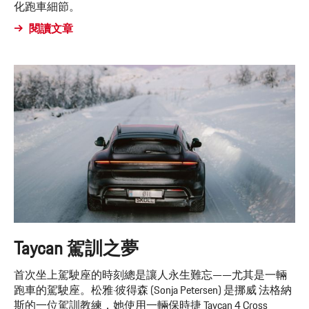
化跑車細節。
閱讀文章
Taycan 駕訓之夢
首次坐上駕駛座的時刻總是讓人永生難忘——尤其是一輛
跑車的駕駛座。松雅·彼得森 (Sonja Petersen) 是挪威 法格納
斯的一位駕訓教練，她使用一輛保時捷 Taycan 4 Cross