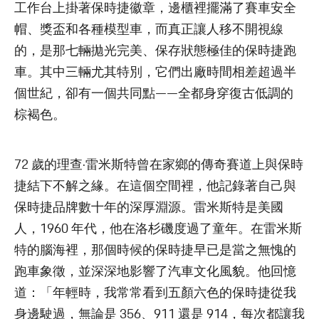
工作台上掛著保時捷徽章，邊櫃裡擺滿了賽車安全
帽、獎盃和各種模型車，而真正讓人移不開視線
的，是那七輛拋光完美、保存狀態極佳的保時捷跑
車。其中三輛尤其特別，它們出廠時間相差超過半
個世紀，卻有一個共同點——全都身穿復古低調的
棕褐色。
72 歲的理查·雷米斯特曾在家鄉的傳奇賽道上與保時
捷結下不解之緣。在這個空間裡，他記錄著自己與
保時捷品牌數十年的深厚淵源。雷米斯特是美國
人，1960 年代，他在洛杉磯度過了童年。在雷米斯
特的腦海裡，那個時候的保時捷早已是當之無愧的
跑車象徵，並深深地影響了汽車文化風貌。他回憶
道：「年輕時，我常常看到五顏六色的保時捷從我
身邊駛過，無論是 356、911 還是 914，每次都讓我