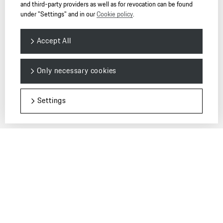
and third-party providers as well as for revocation can be found
under "Settings" and in our
Cookie policy
.
Follow us
Accept All
Only necessary cookies
Settings
© 2026 Dr. Ing. h.c. F. Porsche AG. — PORSCHE Christophorus
* Data determined in the NEDC (New European Driving Cycle) in
accordance with the Euro 6 (715/2007/EC, 195/2013/EC and ECE-R
101.01) measurement method. The figures do not refer to an individual
vehicle nor do they constitute part of the offer. They are intended solely
as a means of comparing different types of vehicle. Fuel consumption
calculated for vehicles with standard specification only. Actual
consumption and performance may vary with items of optional
equipment. A vehicle’s fuel consumption and CO₂ emissions depend not
only on its efficient use of fuel but also on driving style and other non-