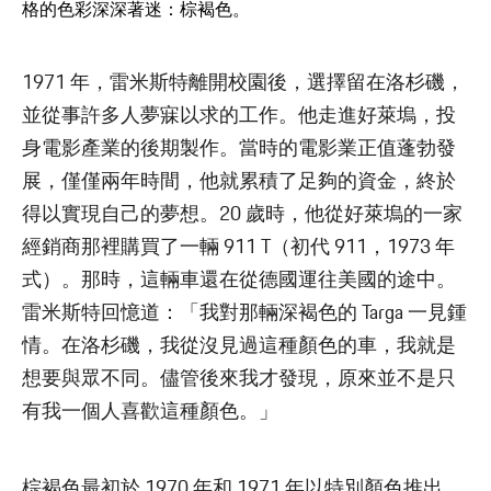
格的色彩深深著迷：棕褐色。
1971 年，雷米斯特離開校園後，選擇留在洛杉磯，
並從事許多人夢寐以求的工作。他走進好萊塢，投
身電影產業的後期製作。當時的電影業正值蓬勃發
展，僅僅兩年時間，他就累積了足夠的資金，終於
得以實現自己的夢想。20 歲時，他從好萊塢的一家
經銷商那裡購買了一輛 911 T（初代 911，1973 年
式）。那時，這輛車還在從德國運往美國的途中。
雷米斯特回憶道：「我對那輛深褐色的 Targa 一見鍾
情。在洛杉磯，我從沒見過這種顏色的車，我就是
想要與眾不同。儘管後來我才發現，原來並不是只
有我一個人喜歡這種顏色。」
棕褐色最初於 1970 年和 1971 年以特別顏色推出，