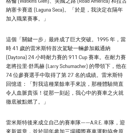
格倫 (Watkins Glen)、美國之路 (Road America) 和拉古
納塞卡賽道 (Laguna Seca)。「於是，我決定在隔年
加入職業賽事。」
這個「關鍵一步」最終成了巨大突破。1995 年，當
時 41 歲的雷米斯特首次駕駛一輛參加戴通納
(Daytona) 24 小時耐力賽的 911 Cup 賽車。在耐力賽
老將拉里·舒馬赫 (Larry Schumacher) 的帶領下，他在
74 位參賽選手中取得了第 27 名的成績。雷米斯特
回憶道：「對我這種業餘車手來說，那種體驗簡直
令人血脈賁張！從那一刻起，我心中的賽車之火就
徹底被點燃了。」
雷米斯特後來成立自己的賽車隊——A.R.E. 車隊，迎
來新篇章，並於同年參加三場國際賽車運動協會原