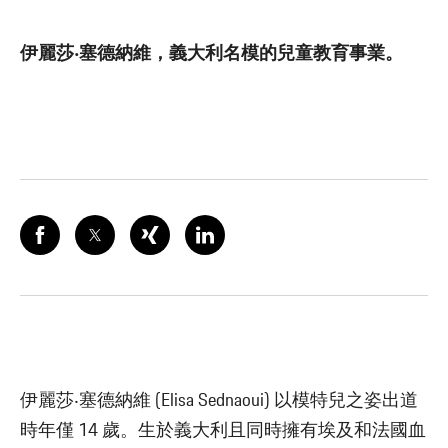
伊麗莎‧塞德納維，義大利名模的兒童教育事業。
伊麗莎‧塞德納維 (Elisa Sednaoui) 以模特兒之姿出道
時年僅 14 歲。生於義大利且同時擁有埃及和法國血