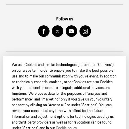
Follow us
We use Cookies and similar technologies (hereinafter "Cookies")
© 2026 Dr. Ing. h.c. F. Porsche AG. — PORSCHE Christophorus
on our website in order to enable you to make the best possible
use and to make our communication with you relevant. In addition
* Data determined in the NEDC (New European Driving Cycle) in
to technically essential cookies , other Cookies are also Cookies
accordance with the Euro 6 (715/2007/EC, 195/2013/EC and ECE-R
with your consent in order to integrate additional services and
101.01) measurement method. The figures do not refer to an individual
functions. We process data for the purposes of "analysis and
vehicle nor do they constitute part of the offer. They are intended solely
performance" and "marketing" only if you give us your voluntary
as a means of comparing different types of vehicle. Fuel consumption
consent by clicking on "Accept all" or under "Settings". You can
calculated for vehicles with standard specification only. Actual
revoke your consent at any time with effect for the future.
consumption and performance may vary with items of optional
Information and adjustment options for technologies used by us
equipment. A vehicle’s fuel consumption and CO₂ emissions depend not
and third-party providers as well as for revocation can be found
only on its efficient use of fuel but also on driving style and other non-
under "Settings" and in our
Cookie policy
.