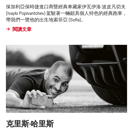
保加利亞保時捷進口商暨經典車藏家伊瓦伊洛·波皮凡切夫
(Ivaylo Popivantchev) 駕駛著一輛頗具個人特色的經典跑車，
帶我們一覽他的出生地索菲亞 (Sofia)。
閱讀文章
克里斯·哈里斯