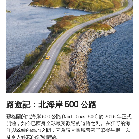
路遊記：北海岸 500 公路
蘇格蘭的北海岸 500 公路 (North Coast 500) 於 2015 年正式
開通，如今已躋身全球最受歡迎的道路之列。在狂野的海
洋與翠綠的高地之間，它為這片區域帶來了繁榮生機，以
及令人難忘的駕駛體驗。