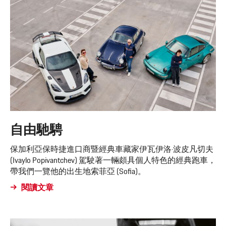
自由馳騁
保加利亞保時捷進口商暨經典車藏家伊瓦伊洛·波皮凡切夫
(Ivaylo Popivantchev) 駕駛著一輛頗具個人特色的經典跑車，
帶我們一覽他的出生地索菲亞 (Sofia)。
閱讀文章