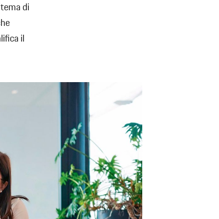
stema di
che
fica il