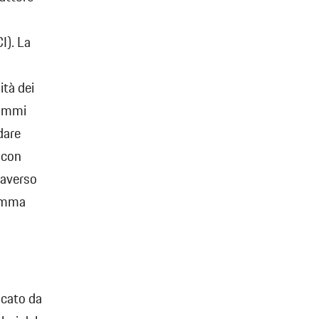
I). La
ità dei
rammi
dare
e con
traverso
ramma
lcato da