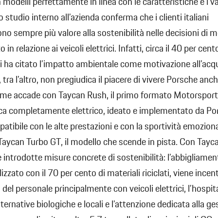
 modelli perfettamente in linea con le caratteristiche e i va
 studio interno all’azienda conferma che i clienti italiani
no sempre più valore alla sostenibilità nelle decisioni di mo
 in relazione ai veicoli elettrici. Infatti, circa il 40 per cent
ti ha citato l’impatto ambientale come motivazione all’acq
 tra l’altro, non pregiudica il piacere di vivere Porsche anch
come accade con Taycan Rush, il primo formato Motorsport
 completamente elettrico, ideato e implementato da Po
patibile con le alte prestazioni e con la sportività emoziona
Taycan Turbo GT, il modello che scende in pista. Con Tay
 introdotte misure concrete di sostenibilità: l’abbigliamen
alizzato con il 70 per cento di materiali riciclati, viene incent
del personale principalmente con veicoli elettrici, l’hospita
ternative biologiche e locali e l’attenzione dedicata alla ge