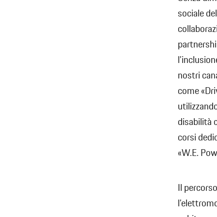
sociale de
collaboraz
partnershi
l’inclusio
nostri can
come «Driv
utilizzand
disabilità 
corsi dedi
«W.E. Pow
Il percors
l’elettrom