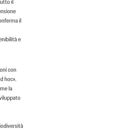
utto il
ensione
onferma il
nibilità e
ioni con
ad hoc».
ome la
sviluppato
iodiversità