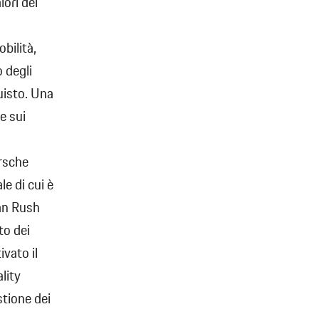
lori del
bilità,
o degli
uisto. Una
e sui
rsche
le di cui è
can Rush
to dei
ivato il
lity
stione dei