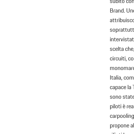
subito con
Brand. Uno
attribuisco
soprattutto
intervista
scelta che,
circuiti, 
monomarca
Italia, com
capace la 
sono state
piloti è re
carpooling 
propone al