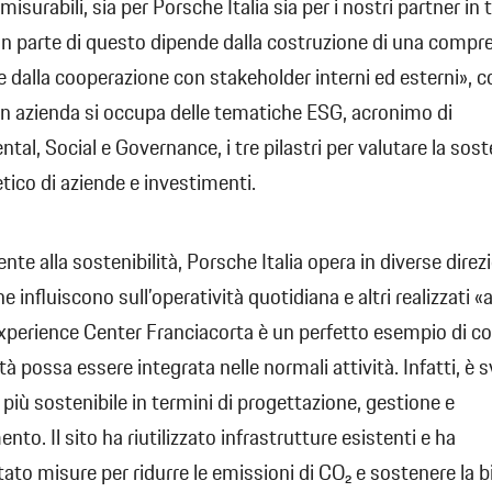
misurabili, sia per Porsche Italia sia per i nostri partner in t
n parte di questo dipende dalla costruzione di una compr
e dalla cooperazione con stakeholder interni ed esterni», c
n azienda si occupa delle tematiche ESG, acronimo di
al, Social e Governance, i tre pilastri per valutare la soste
etico di aziende e investimenti.
nte alla sostenibilità, Porsche Italia opera in diverse direz
e influiscono sull’operatività quotidiana e altri realizzati «
perience Center Franciacorta è un perfetto esempio di c
tà possa essere integrata nelle normali attività. Infatti, è 
 più sostenibile in termini di progettazione, gestione e
to. Il sito ha riutilizzato infrastrutture esistenti e ha
to misure per ridurre le emissioni di CO₂ e sostenere la b