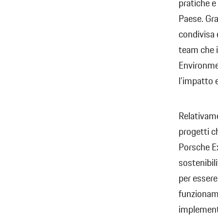
pratiche e 
Paese. Gra
condivisa 
team che i
Environment
l’impatto 
Relativame
progetti ch
Porsche Ex
sostenibili
per essere
funzionamen
implementa