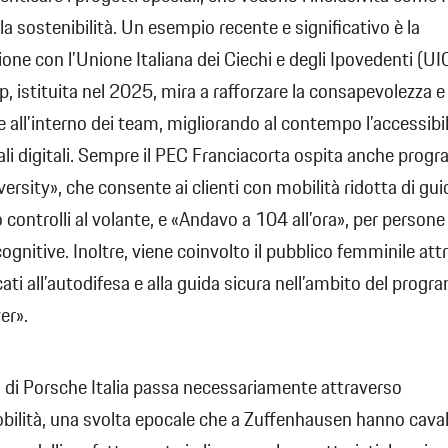
lla sostenibilità. Un esempio recente e significativo è la
ione con l’Unione Italiana dei Ciechi e degli Ipovedenti (UIC
p, istituita nel 2025, mira a rafforzare la consapevolezza e
ne all’interno dei team, migliorando al contempo l’accessibil
ali digitali. Sempre il PEC Franciacorta ospita anche prog
ersity», che consente ai clienti con mobilità ridotta di gui
o controlli al volante, e «Andavo a 104 all’ora», per person
cognitive. Inoltre, viene coinvolto il pubblico femminile at
cati all’autodifesa e alla guida sicura nell’ambito del prog
er».
o di Porsche Italia passa necessariamente attraverso
obilità, una svolta epocale che a Zuffenhausen hanno cava