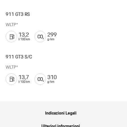
911 GT3 RS
WLTP*
13,2
299
l/100 km
g/km
911 GT3 S/C
WLTP*
13,7
310
l/100 km
g/km
Indicazioni Legali
Ulteriori informazioni