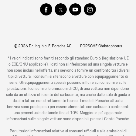
© 2026 Dr. Ing. h.c. F. Porsche AG. — PORSCHE Christophorus
* I valori indicati sono forniti secondo gli standard Euro 6 (legislazione UE
o ECE/ONU applicabile). I dati non si riferiscono ad una singola vettura e
non sono inclusi nell’offerta, ma servono a fornire un confronto tra i diversi
tipi di vettura. I consumi si riferiscono a vetture con equipaggiamento di
serie. Gli equipaggiamenti speciali possono influire sui consumi e sulle
prestazioni. I consumi e le emissioni di CO₂ di una vettura non dipendono
solo da un utilizzo efficiente del carburante, ma anche dallo stile di guida e
da altri fattori non strettamente tecnici. I modelli Porsche attuali a
benzina sono predisposti per essere alimentati con carburanti contenenti
una percentuale di etanolo fino al 10%. Maggiori e più aggiornate
informazioni sulle singole vetture sono disponibili presso i Centri Porsche.
Per ulteriori informazioni relative ai consumi ufficiali e alle emissioni di