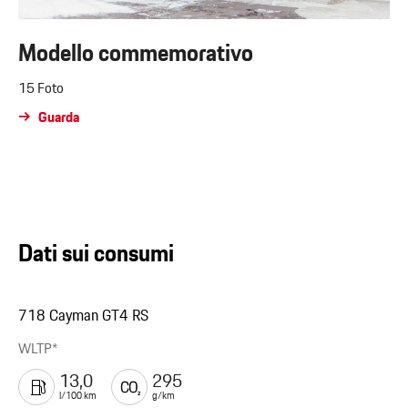
Modello commemorativo
15 Foto
Guarda
Dati sui consumi
718 Cayman GT4 RS
WLTP*
13,0
295
l/100 km
g/km