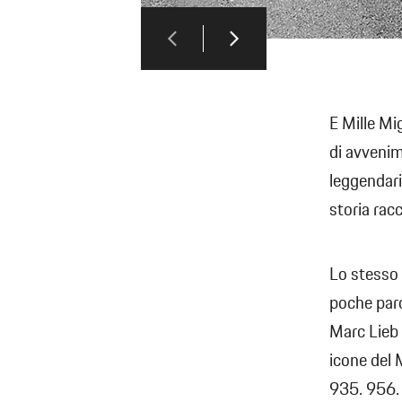
E Mille Mi
di avvenim
leggendari
storia rac
Lo stesso 
poche paro
Marc Lieb e
icone del 
935. 956. 