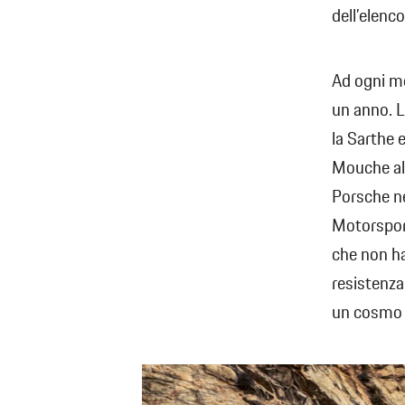
dell’elenco
Ad ogni mo
un anno. L
la Sarthe 
Mouche al 
Porsche n
Motorsport
che non ha 
resistenza
un cosmo 