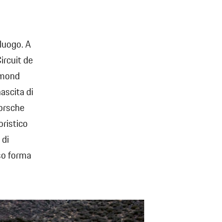
luogo. A
ircuit de
Edmond
ascita di
orsche
oristico
 di
eso forma