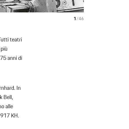
1
/
46
utti teatri
 più
 75 anni di
rnhard. In
 Bell,
no alle
. 917 KH.