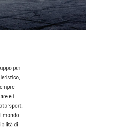
iluppo per
eristico,
 sempre
are e i
otorsport.
 al mondo
bilità di