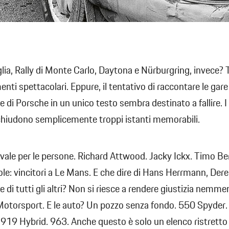
glia, Rally di Monte Carlo, Daytona e Nürburgring, invece? T
enti spettacolari. Eppure, il tentativo di raccontare le gare
e di Porsche in un unico testo sembra destinato a fallire. I
chiudono semplicemente troppi istanti memorabili.
vale per le persone. Richard Attwood. Jacky Ickx. Timo Be
le: vincitori a Le Mans. E che dire di Hans Herrmann, Derek
 di tutti gli altri? Non si riesce a rendere giustizia nemme
Motorsport. E le auto? Un pozzo senza fondo. 550 Spyder
919 Hybrid. 963. Anche questo è solo un elenco ristretto