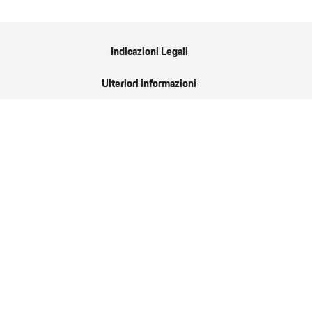
Indicazioni Legali
Ulteriori informazioni
Consumi/Emissioni
Servizio
Porsche.com
Porsche Newsroom
9:11 Magazin