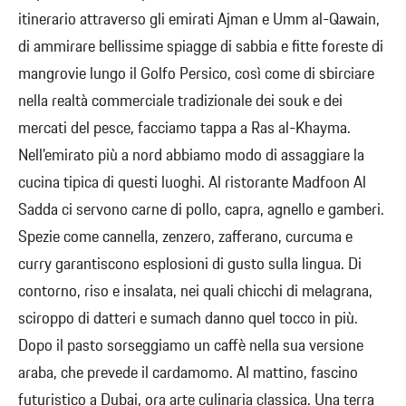
itinerario attraverso gli emirati Ajman e Umm al-Qawain,
di ammirare bellissime spiagge di sabbia e fitte foreste di
mangrovie lungo il Golfo Persico, così come di sbirciare
nella realtà commerciale tradizionale dei souk e dei
mercati del pesce, facciamo tappa a Ras al-Khayma.
Nell’emirato più a nord abbiamo modo di assaggiare la
cucina tipica di questi luoghi. Al ristorante Madfoon Al
Sadda ci servono carne di pollo, capra, agnello e gamberi.
Spezie come cannella, zenzero, zafferano, curcuma e
curry garantiscono esplosioni di gusto sulla lingua. Di
contorno, riso e insalata, nei quali chicchi di melagrana,
sciroppo di datteri e sumach danno quel tocco in più.
Dopo il pasto sorseggiamo un caffè nella sua versione
araba, che prevede il cardamomo. Al mattino, fascino
futuristico a Dubai, ora arte culinaria classica. Una terra