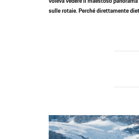
voleva vedere il maestoso panorama al
sulle rotaie. Perché direttamente diet