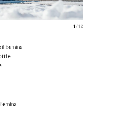
1
/
12
 il Bernina
tti e
e
 Bernina