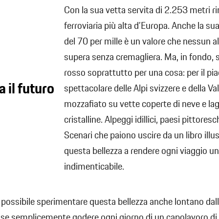
Con la sua vetta servita di 2.253 metri ri
ferroviaria più alta d’Europa. Anche la 
del 70 per mille è un valore che nessun al
supera senza cremagliera. Ma, in fondo, s
rosso soprattutto per una cosa: per il pi
a il futuro
spettacolare delle Alpi svizzere e della Valt
mozzafiato su vette coperte di neve e lag
cristalline. Alpeggi idillici, paesi pittoresc
Scenari che paiono uscire da un libro illu
questa bellezza a rendere ogni viaggio un
indimenticabile.
 possibile sperimentare questa bellezza anche lontano dall
sse semplicemente godere ogni giorno di un capolavoro di 