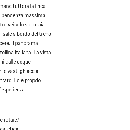
mane tuttora la linea
sua pendenza massima
tro veicolo su rotaia
i sale a bordo del treno
acere. Il panorama
ellina italiana. La vista
hi dalle acque
hi e vasti ghiacciai.
strato. Ed è proprio
’esperienza
e rotaie?
estetica