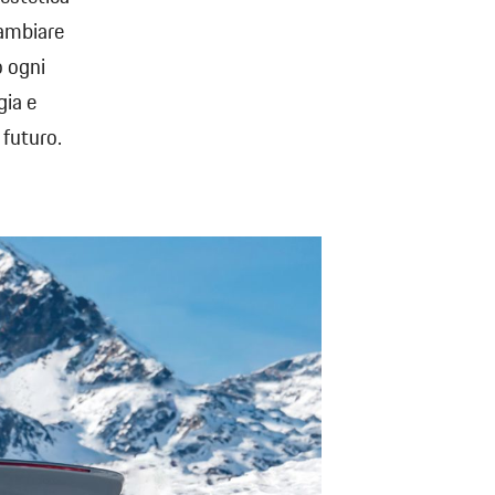
cambiare
o ogni
gia e
 futuro.