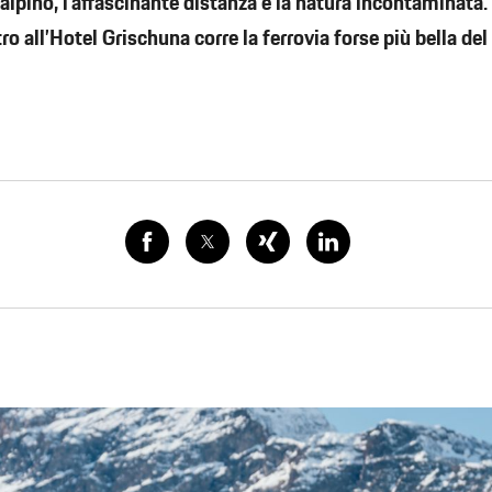
pino, l’affascinante distanza e la natura incontaminata. 
ro all’Hotel Grischuna corre la ferrovia forse più bella de