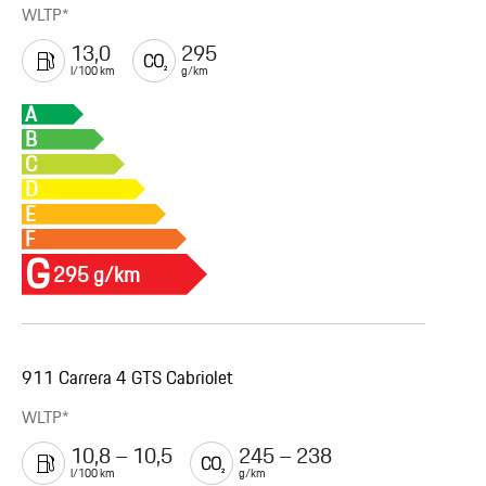
WLTP*
13,0
295
l/100 km
g/km
A
B
C
D
E
F
G
295 g/km
911 Carrera 4 GTS Cabriolet
WLTP*
10,8 – 10,5
245 – 238
l/100 km
g/km