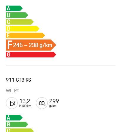
A
B
C
D
E
F
245 – 238 g/km
G
911 GT3 RS
WLTP*
13,2
299
l/100 km
g/km
A
B
C