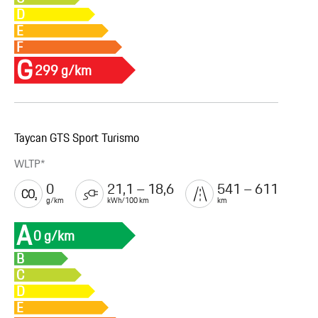
D
E
F
G
299 g/km
Taycan GTS Sport Turismo
WLTP*
0
21,1 – 18,6
541 – 611
g/km
kWh/100 km
km
A
0 g/km
B
C
D
E