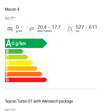
Macan 4
WLTP*
0
20,4 – 17,7
527 – 611
g/km
kWh/100 km
km
A
0 g/km
B
C
D
E
F
G
Taycan Turbo GT with Weissach package
WLTP*