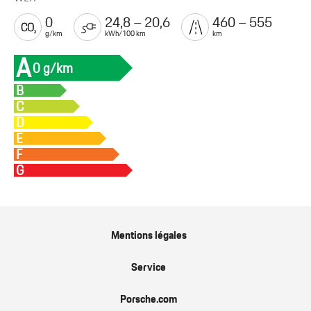
0
24,8 – 20,6
460 – 555
g/km
kWh/100 km
km
A
0 g/km
B
C
D
E
F
G
Mentions légales
Service
Porsche.com