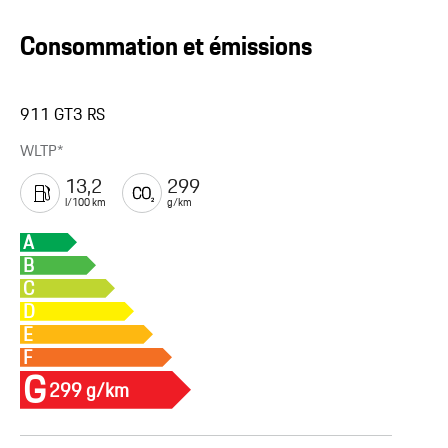
Consommation et émissions
911 GT3 RS
WLTP*
13,2
299
l/100 km
g/km
A
B
C
D
E
F
G
299 g/km