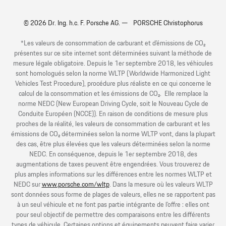
© 2026 Dr. Ing. h.c. F. Porsche AG. — PORSCHE Christophorus
*Les valeurs de consommation de carburant et d’émissions de CO₂
présentes sur ce site internet sont déterminées suivant la méthode de
mesure légale obligatoire. Depuis le 1er septembre 2018, les véhicules
sont homologués selon la norme WLTP (Worldwide Harmonized Light
Vehicles Test Procedure), procédure plus réaliste en ce qui concerne le
calcul de la consommation et les émissions de CO₂. Elle remplace la
norme NEDC (New European Driving Cycle, soit le Nouveau Cycle de
Conduite Européen (NCCE)). En raison de conditions de mesure plus
proches de la réalité, les valeurs de consommation de carburant et les
émissions de CO₂ déterminées selon la norme WLTP vont, dans la plupart
des cas, être plus élevées que les valeurs déterminées selon la norme
NEDC. En conséquence, depuis le 1er septembre 2018, des
augmentations de taxes peuvent être engendrées. Vous trouverez de
plus amples informations sur les différences entre les normes WLTP et
NEDC sur
www.porsche.com/wltp
. Dans la mesure où les valeurs WLTP
sont données sous forme de plages de valeurs, elles ne se rapportent pas
à un seul véhicule et ne font pas partie intégrante de l’offre : elles ont
pour seul objectif de permettre des comparaisons entre les différents
types de véhicule. Certaines options et équipements peuvent faire varier