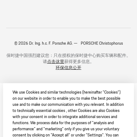
© 2026 Dr. Ing. h.c. F. Porsche AG. — PORSCHE Christophorus
保时捷中国强烈建议您：只在授权的保时捷中心购买车辆和配件。
请
点击这里
获得更多信息。
环保信息公开
We use Cookies and similar technologies (hereinafter "Cookies")
on our website in order to enable you to make the best possible
use and to make our communication with you relevant. In addition
to technically essential cookies , other Cookies are also Cookies
with your consent in order to integrate additional services and
functions. We process data for the purposes of "analysis and
performance" and "marketing" only if you give us your voluntary
consent by clicking on "Accept all" or under "Settings". You can