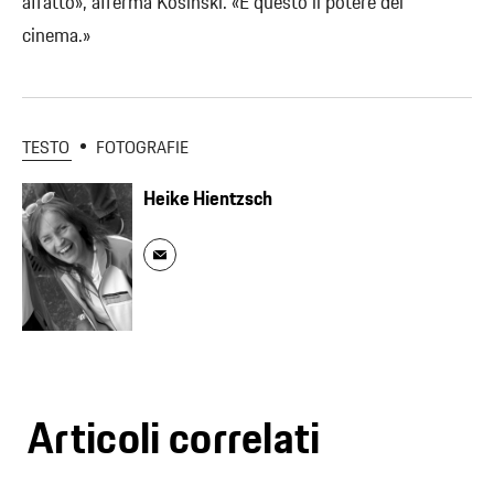
affatto», afferma Kosinski. «È questo il potere del
cinema.»
TESTO
FOTOGRAFIE
Heike Hientzsch
Articoli correlati