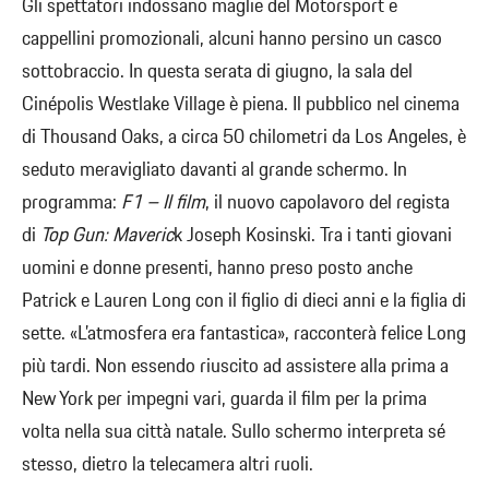
Gli spettatori indossano maglie del Motorsport e
cappellini promozionali, alcuni hanno persino un casco
sottobraccio. In questa serata di giugno, la sala del
Cinépolis Westlake Village è piena. Il pubblico nel cinema
di Thousand Oaks, a circa 50 chilometri da Los Angeles, è
seduto meravigliato davanti al grande schermo. In
programma:
F1 – Il film
, il nuovo capolavoro del regista
di
Top Gun: Maveric
k Joseph Kosinski. Tra i tanti giovani
uomini e donne presenti, hanno preso posto anche
Patrick e Lauren Long con il figlio di dieci anni e la figlia di
sette. «L’atmosfera era fantastica», racconterà felice Long
più tardi. Non essendo riuscito ad assistere alla prima a
New York per impegni vari, guarda il film per la prima
volta nella sua città natale. Sullo schermo interpreta sé
stesso, dietro la telecamera altri ruoli.