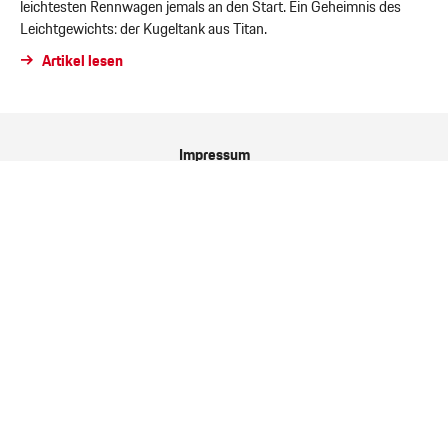
leichtesten Rennwagen jemals an den Start. Ein Geheimnis des
Leichtgewichts: der Kugeltank aus Titan.
Artikel lesen
Impressum
Datenschutzerklärung
Verbrauchsinformationen
Kontakt & Abo
Porsche.de
Porsche Newsroom
9:11 Magazin