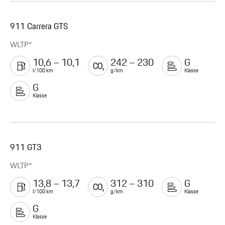
911 Carrera GTS
WLTP*
10,6 – 10,1
242 – 230
G
l/100 km
g/km
Klasse
G
Klasse
911 GT3
WLTP*
13,8 – 13,7
312 – 310
G
l/100 km
g/km
Klasse
G
Klasse