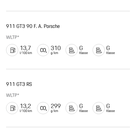
911 GT3 90 F. A. Porsche
WLTP*
13,7
310
G
G
l/100 km
g/km
Klasse
Klasse
911 GT3 RS
WLTP*
13,2
299
G
G
l/100 km
g/km
Klasse
Klasse