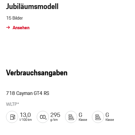
Jubiläumsmodell
15 Bilder
Ansehen
Verbrauchsangaben
718 Cayman GT4 RS
WLTP*
13,0
295
G
G
l/100 km
g/km
Klasse
Klasse