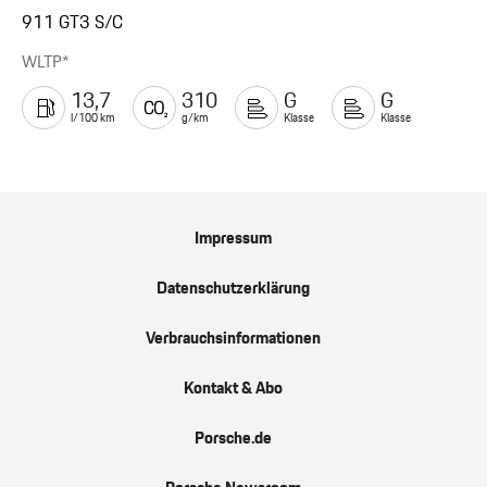
911 GT3 S/C
WLTP*
13,7
310
G
G
l/100 km
g/km
Klasse
Klasse
Impressum
Datenschutzerklärung
Verbrauchsinformationen
Kontakt & Abo
Porsche.de