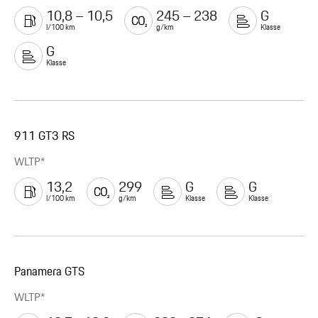
10,8 – 10,5
245 – 238
G
l/100 km
g/km
Klasse
G
Klasse
911 GT3 RS
WLTP*
13,2
299
G
G
l/100 km
g/km
Klasse
Klasse
Panamera GTS
WLTP*