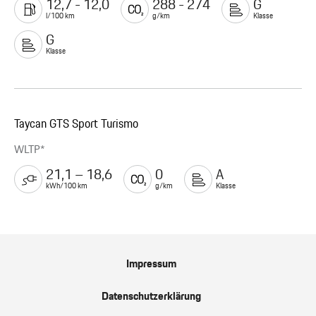
12,7 - 12,0
288 - 274
G
l/100 km
g/km
Klasse
G
Klasse
Taycan GTS Sport Turismo
WLTP*
21,1 – 18,6
0
A
kWh/100 km
g/km
Klasse
Impressum
Datenschutzerklärung