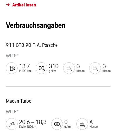
Artikel lesen
Verbrauchsangaben
911 GT3 90 F. A. Porsche
WLTP*
13,7
310
G
G
l/100 km
g/km
Klasse
Klasse
Macan Turbo
WLTP*
20,6 – 18,3
0
A
kWh/100 km
g/km
Klasse