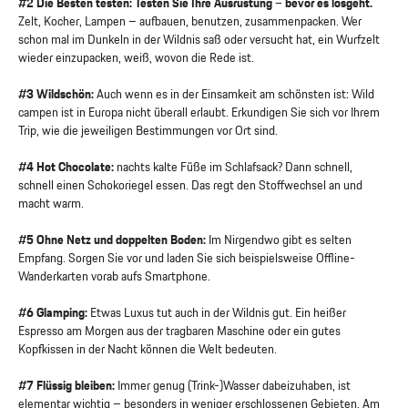
#2 Die Besten testen: Testen Sie Ihre Ausrüstung – bevor es losgeht.
Zelt, Kocher, Lampen – aufbauen, benutzen, zusammenpacken. Wer
schon mal im Dunkeln in der Wildnis saß oder versucht hat, ein Wurfzelt
wieder einzupacken, weiß, wovon die Rede ist.
#3 Wildschön:
Auch wenn es in der Einsamkeit am schönsten ist: Wild
campen ist in Europa nicht überall erlaubt. Erkundigen Sie sich vor Ihrem
Trip, wie die jeweiligen Bestimmungen vor Ort sind.
#4 Hot Chocolate:
nachts kalte Füße im Schlafsack? Dann schnell,
schnell einen Schokoriegel essen. Das regt den Stoffwechsel an und
macht warm.
#5 Ohne Netz und doppelten Boden:
Im Nirgendwo gibt es selten
Empfang. Sorgen Sie vor und laden Sie sich beispielsweise Offline-
Wanderkarten vorab aufs Smartphone.
#6 Glamping:
Etwas Luxus tut auch in der Wildnis gut. Ein heißer
Espresso am Morgen aus der tragbaren Maschine oder ein gutes
Kopfkissen in der Nacht können die Welt bedeuten.
#7 Flüssig bleiben:
Immer genug (Trink-)Wasser dabeizuhaben, ist
elementar wichtig – besonders in weniger erschlossenen Gebieten. Am