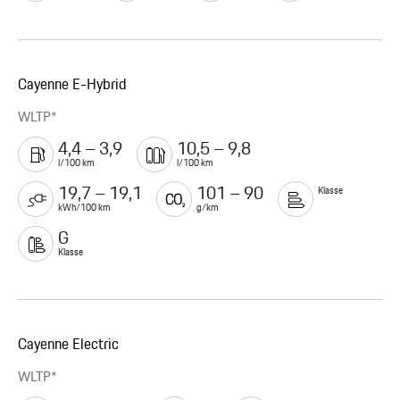
Cayenne E-Hybrid
WLTP*
4,4 – 3,9
10,5 – 9,8
l/100 km
l/100 km
19,7 – 19,1
101 – 90
Klasse
kWh/100 km
g/km
G
Klasse
Cayenne Electric
WLTP*