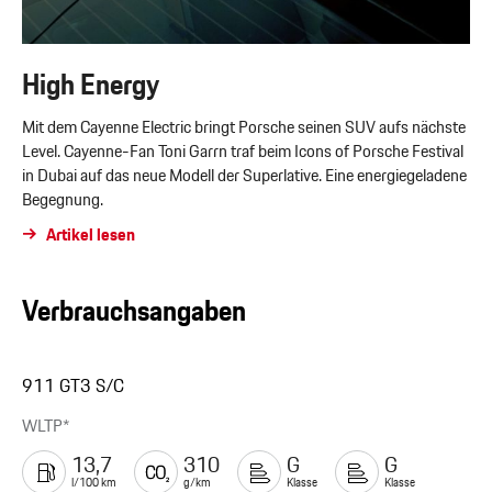
High Energy
Mit dem Cayenne Electric bringt Porsche seinen SUV aufs nächste
Level. Cayenne-Fan Toni Garrn traf beim Icons of Porsche Festival
in Dubai auf das neue Modell der Superlative. Eine energiegeladene
Begegnung.
Artikel lesen
Verbrauchsangaben
911 GT3 S/C
WLTP*
13,7
310
G
G
l/100 km
g/km
Klasse
Klasse