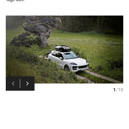
1
/
10