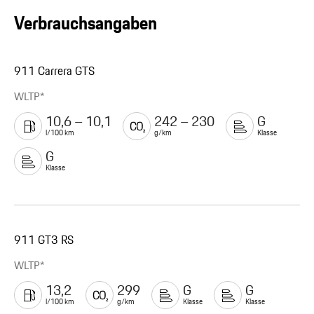
Verbrauchsangaben
911 Carrera GTS
WLTP*
10,6 – 10,1
242 – 230
G
l/100 km
g/km
Klasse
G
Klasse
911 GT3 RS
WLTP*
13,2
299
G
G
l/100 km
g/km
Klasse
Klasse