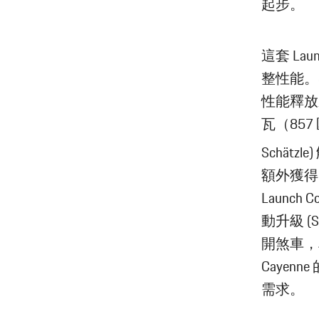
起步。
這套 La
整性能。
性能釋放
瓦（857
Schätz
額外獲得
Launc
動升級 (
開煞車，
Caye
需求。