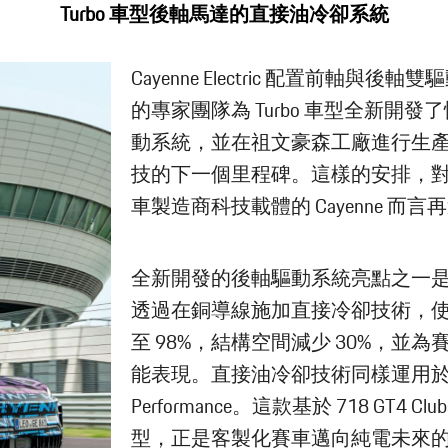
Turbo 車型後軸馬達的直接油冷卻系統
Cayenne Electric 配置前軸與
的專家團隊為 Turbo 車型全新開
動系統，並在祖文豪森工廠進行生
技的下一個里程碑。這樣的安排，
車製造商科技載體的 Cayenne 而
全新開發的後軸驅動系統亮點之一
透過在銅導線施加直接冷卻技術，
至 98%，結構空間減少 30%，並
能表現。直接油冷卻技術同樣運用於賽車
Performance。這款基於 718 GT4 C
型，正是客製化賽車邁向純電未來