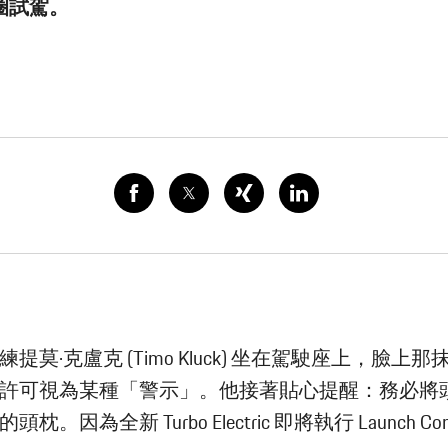
圈試駕。
提莫·克盧克 (Timo Kluck) 坐在駕駛座上，臉上
許可視為某種「警示」。他接著貼心提醒：務必將
枕。因為全新 Turbo Electric 即將執行 Launch Con