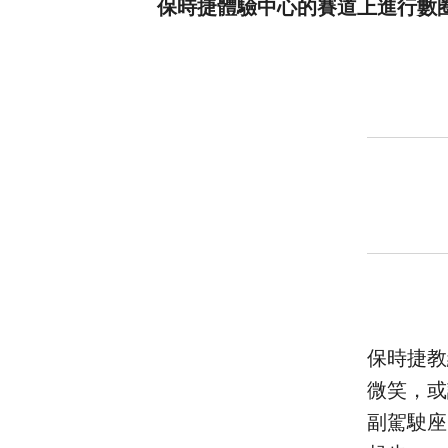
保時捷體驗中心的賽道上進行數
保時捷教練
微笑，或
副駕駛座的頭