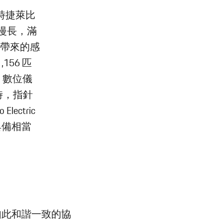
時捷萊比
且漫長，滿
。它帶來的感
56 匹
，數位儀
時，指針
ectric
具備相當
如此和諧一致的協