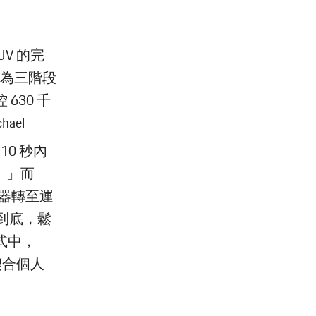
UV 的完
此為三階段
30 千
ael
10 秒內
。」而
換器轉至運
踩到底，鬆
式中，
契合個人