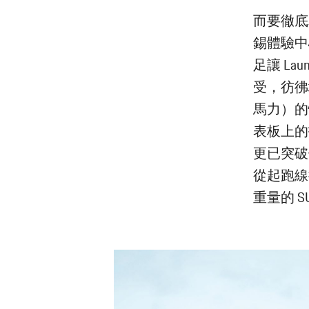
而要徹底
錫體驗中
足讓 La
受，彷彿
馬力）的
表板上的
更已突破儀表
從起跑線
重量的 