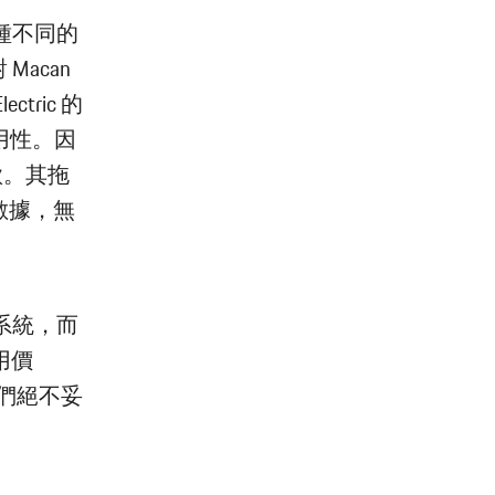
種不同的
acan
tric 的
實用性。因
款。其拖
尖數據，無
系統，而
用價
們絕不妥