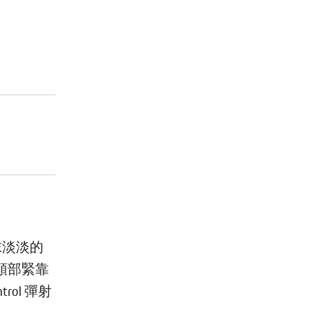
那抹淡淡的
頭部緊靠
trol 彈射