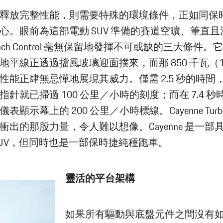
釋放完整性能，則需要特殊的環境條件，正如同保
心。眼前為這部電動 SUV 準備的賽道空曠、筆直
unch Control 毫無保留地發揮不可或缺的三大條件
地平線正透過擋風玻璃迎面撲來，而那 850 千瓦（1,1
性能正肆無忌憚地展現其威力。僅需 2.5 秒的時間
指針就已掃過 100 公里／小時的刻度；而在 7.4 秒
顯示幕上的 200 公里／小時標線。Cayenne Turbo El
衝出的那股力量，令人難以想像。Cayenne 是一部
SUV，但同時也是一部保時捷純種跑車。
靈活的平台架構
如果所有驅動與底盤元件之間沒有