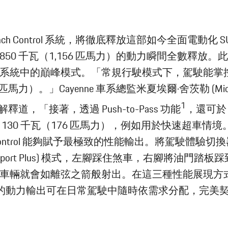
unch Control 系統，將徹底釋放這部如今全面電動化 S
850 千瓦（1,156 匹馬力）的動力瞬間全數釋放。
系統中的巔峰模式。「常規行駛模式下，駕駛能掌控 6
 匹馬力）。」Cayenne 車系總監米夏埃爾·舍茨勒 (Mich
1
le) 解釋道，「接著，透過 Push-to-Pass 功能
，還可於 
 130 千瓦（176 匹馬力），例如用於快速超車情境
h Control 能夠賦予最極致的性能輸出。將駕駛體驗切
Sport Plus) 模式，左腳踩住煞車，右腳將油門踏板
車輛就會如離弦之箭般射出。在這三種性能展現方
nne 的動力輸出可在日常駕駛中隨時依需求分配，完美