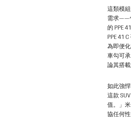
這類模組
需求——
的 PPE 
PPE 
為即便化
車勾可承
論其搭載
如此強悍
這款 SU
值。」米
協任何性