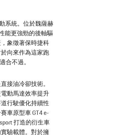
後軸雙驅動系統。位於魏薩赫
發了性能更強勁的後軸驅
產，象徵著保時捷科
對於向來作為這家跑
言再適合不過。
是直接油冷卻技術。
使電動馬達效率提升
為賽道行駛優化持續性
原型車 GT4 e-
lubsport 打造的衍生車
的實驗載體。對於擁