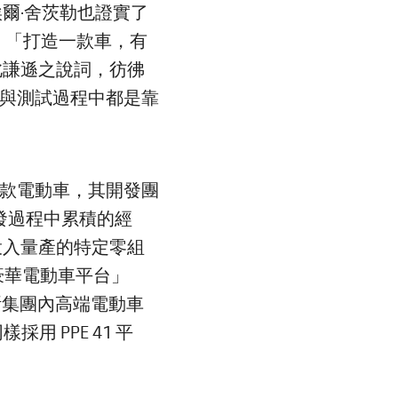
爾·舍茨勒也證實了
示：「打造一款車，有
此謙遜之說詞，彷彿
設計與測試過程中都是靠
的首款電動車，其開發團
ric 研發過程中累積的經
投入量產的特定零組
表「豪華電動車平台」
)，作為福斯集團內高端電動車
採用 PPE 41 平