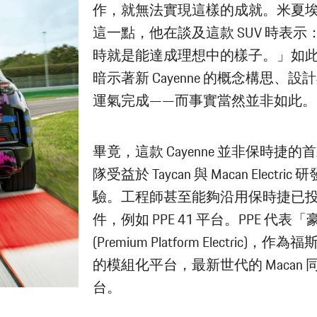
作，就無法實現這樣的成就。米夏埃
這一點，他在談及這款 SUV 時表
時就是能達成理想中的樣子。」如
暗示著新 Cayenne 的概念構思、
運氣完成——而事實當然並非如此。
畢竟，這款 Cayenne 並非保時捷
隊受益於 Taycan 與 Macan Elect
驗。工程師甚至能夠沿用保時捷已
件，例如 PPE 41 平台。PPE 代
(Premium Platform Electric
的模組化平台，最新世代的 Macan 同樣
台。