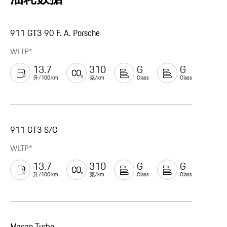
911 GT3 90 F. A. Porsche
WLTP*
13.7
310
G
G
升/100 km
克/km
Class
Class
911 GT3 S/C
WLTP*
13.7
310
G
G
升/100 km
克/km
Class
Class
Macan Turbo