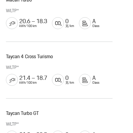
WLTP*
20.6 – 18.3
0
A
kWh/100 km
克/km
Class
Taycan 4 Cross Turismo
WLTP*
21.4 – 18.7
0
A
kWh/100 km
克/km
Class
Taycan Turbo GT
WLTP*