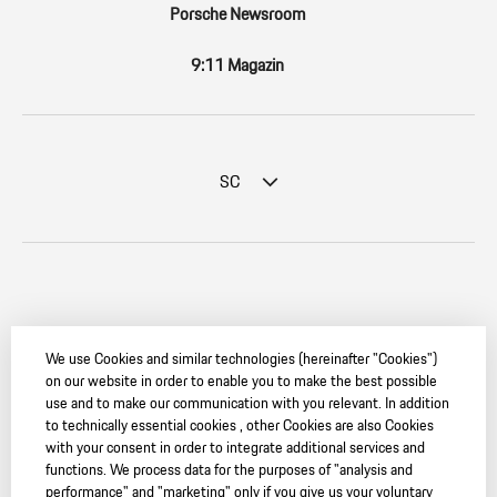
Porsche Newsroom
9:11 Magazin
SC
We use Cookies and similar technologies (hereinafter "Cookies")
on our website in order to enable you to make the best possible
© 2026 Dr. Ing. h.c. F. Porsche AG. — PORSCHE Christophorus
use and to make our communication with you relevant. In addition
to technically essential cookies , other Cookies are also Cookies
保时捷中国强烈建议您：只在授权的保时捷中心购买车辆和配件。
with your consent in order to integrate additional services and
请
点击这里
获得更多信息。
functions. We process data for the purposes of "analysis and
环保信息公开
performance" and "marketing" only if you give us your voluntary