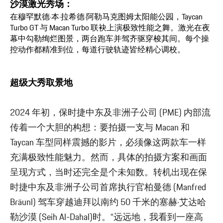
沙漠激光秀场：
在穆罕默德·本·拉希德·阿勒马克图姆太阳能公园，Taycan
Turbo GT 与 Macan Turbo 联袂上演极致性能之舞。激光在夜
幕中勾勒绚烂图景，两台跑车并驾齐驱穿梭其间。每个操
控动作都精准到位，每道行驶轨迹皆经精心调校。
超级大秀取景地
2024 年初，保时捷中东及非洲子公司 (PME) 内部流
传着一个大胆的构想：要拍摄一支与 Macan 和
Taycan 车型同样震撼的影片，必须像这两款车一样
充满极致性能魅力。然而，具体的拍摄方案和画面
呈现方式，当时还完全是个未知数。转机出现在保
时捷中东及非洲子公司首席执行官柏曼德 (Manfred
Bräunl) 驾车穿越迪拜以南约 50 千米的塞赫·艾达哈
勒沙漠 (Seih Al-Dahal)时。“远远地，我看到一座高