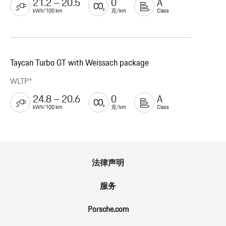
21.2 – 20.5
0
A
kWh/100 km
克/km
Class
Taycan Turbo GT with Weissach package
WLTP*
24.8 – 20.6
0
A
kWh/100 km
克/km
Class
法律声明
服务
Porsche.com