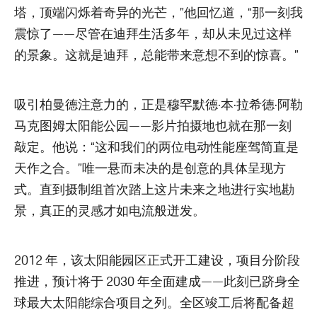
塔，顶端闪烁着奇异的光芒，”他回忆道，“那一刻我
震惊了——尽管在迪拜生活多年，却从未见过这样
的景象。这就是迪拜，总能带来意想不到的惊喜。”
吸引柏曼德注意力的，正是穆罕默德·本·拉希德·阿勒
马克图姆太阳能公园——影片拍摄地也就在那一刻
敲定。他说：“这和我们的两位电动性能座驾简直是
天作之合。”唯一悬而未决的是创意的具体呈现方
式。直到摄制组首次踏上这片未来之地进行实地勘
景，真正的灵感才如电流般迸发。
2012 年，该太阳能园区正式开工建设，项目分阶段
推进，预计将于 2030 年全面建成——此刻已跻身全
球最大太阳能综合项目之列。全区竣工后将配备超