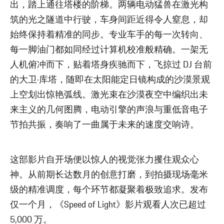
出，踏上通往塔楼的阶梯。两辆电动猛兽在激光构
筑的光之隧道中行驶，车身间距近得令人窒息，却
始终保持着精准的同步。专业车手的每一次转向、
每一脚油门都如同经过计算机校准般精确。一架无
人机俯冲而下，贴着塔身疾驰而下，飞掠过 DJ 台前
的大卫·库塔，随即在太阳能定日镜构成的沙漠景观
上空划出惊艳弧线。激光束在沙漠夜空中编织出未
来主义的几何图腾，电动引擎的声浪与重低音电子
节拍共振，奏响了一曲属于未来的速度交响诗。
这部影片自开场便以惊人的视觉张力攫住观众心
神。从前期长达数月的创意打磨，到拍摄现场毫米
级的精准调度，每个环节都凝聚着极致追求。发布
仅一个月，《Speed of Light》影片观看人次已超过
5,000 万。