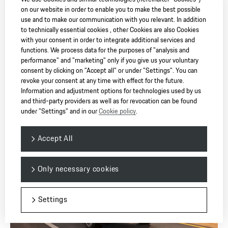
on our website in order to enable you to make the best possible
use and to make our communication with you relevant. In addition
to technically essential cookies , other Cookies are also Cookies
with your consent in order to integrate additional services and
functions. We process data for the purposes of "analysis and
抵达终点：
performance" and "marketing" only if you give us your voluntary
谢赫扎耶德大清真寺是世界上最大的清真寺之一，位于阿
consent by clicking on "Accept all" or under "Settings". You can
拉伯联合酋长国首都阿布扎比。该清真寺以阿联酋开国总
revoke your consent at any time with effect for the future.
Information and adjustment options for technologies used by us
统名字命名。旅程的终点是鲁卜哈利沙漠，这是世界上最
and third-party providers as well as for revocation can be found
大的连绵沙漠。
under "Settings" and in our
Cookie policy
.
Accept All
Only necessary cookies
Settings