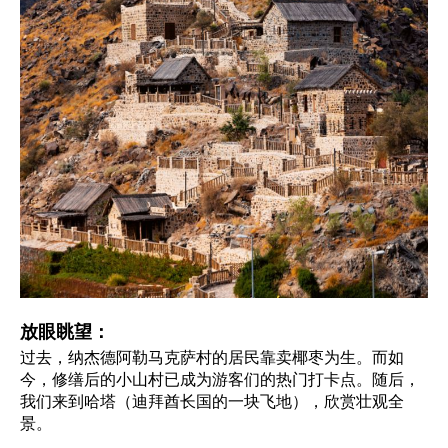
放眼眺望：
过去，纳杰德阿勒马克萨村的居民靠卖椰枣为生。而如
今，修缮后的小山村已成为游客们的热门打卡点。随后，
我们来到哈塔（迪拜酋长国的一块飞地），欣赏壮观全
景。