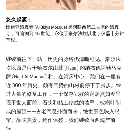
悠久起源：
比迪亚清真寺 (Al Bidya Mosque) 是阿联酋第二古老的清真
寺，可追溯到 15 世纪，它位于豪尔法坎以北，仅需十分钟
车程。
继续前往下一站，历史的脉络仍清晰可见。豪尔法
坎以西是位于哈杰尔山脉 (Hajar) 的纳杰德阿勒马克
萨 (Najd Al Maqsar) 村。在河床中心，我们在一座有
近 300 年历史、颇有气势的山村前停下了脚步。经
过大量的修复工作，一个保存完好的定居点如今呈
现于世人面前：石头和粘土砌成的墙壁，棕榈叶制
成的屋顶——古老气息扑面而来，绝世景色映入眼
帘。品味美景，稍作休整，我们继续向西海岸前
行。