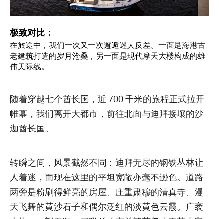
极致对比：
在旅途中，我们一次又一次邂逅迷人反差。一面是海港古
老建筑打造的岁月沧桑，另一面是现代摩天大楼构成的雄
伟天际线。
随着穿越七个酋长国，近 700 千米的旅程正式拉开
帷幕，我们离开大都市，前往北面与迪拜接壤的沙
迦酋长国。
转瞬之间，风景截然不同：迪拜无尽的钢铁丛林让
人着迷，而现在这里的平坦宽敞亦毫不逊色。道路
两旁是粉刷得鲜亮的房屋、庄重肃穆的清真寺、漫
天飞舞的黄沙石子和偶尔泛红的淡黄色云霞。广袤