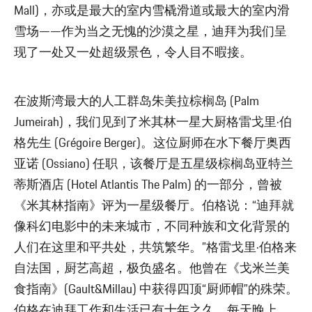
Mall)，亦或是最大的室内雪橇滑道或最大的室内滑
雪场——作为当之无愧的沙漠之星，迪拜为我们呈
现了一处又一处超级景色，令人目不暇接。
在波斯湾最大的人工群岛朱美拉棕榈岛 (Palm
Jumeirah)，我们见到了米其林一星大厨格雷戈里·伯
格先生 (Grégoire Berger)。这位厨师在水下餐厅奥西
亚诺 (Ossiano) 任职，该餐厅是五星级棕榈岛亚特兰
蒂斯酒店 (Hotel Atlantis The Palm) 的一部分，曾被
《米其林指南》评为一星级餐厅。伯格说：“迪拜就
像科幻电影中的未来城市，不同种族和文化背景的
人们在这里和平共处，共筑繁华。”格雷戈里·伯格来
自法国，厨艺高超，极负盛名。他曾在《戈米兰美
食指南》(Gault&Millau) 中获得四顶“厨师帽”的殊荣。
伯格在迪拜工作和生活已有十年之久。每天晚上，