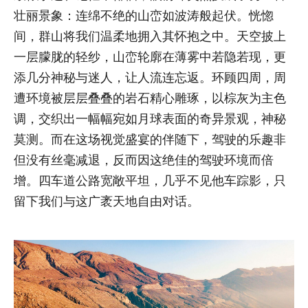
壮丽景象：连绵不绝的山峦如波涛般起伏。恍惚
间，群山将我们温柔地拥入其怀抱之中。天空披上
一层朦胧的轻纱，山峦轮廓在薄雾中若隐若现，更
添几分神秘与迷人，让人流连忘返。环顾四周，周
遭环境被层层叠叠的岩石精心雕琢，以棕灰为主色
调，交织出一幅幅宛如月球表面的奇异景观，神秘
莫测。而在这场视觉盛宴的伴随下，驾驶的乐趣非
但没有丝毫减退，反而因这绝佳的驾驶环境而倍
增。四车道公路宽敞平坦，几乎不见他车踪影，只
留下我们与这广袤天地自由对话。