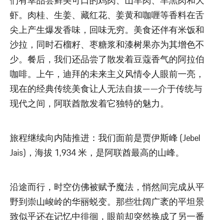
们有幸品尝鲜美可口的鸡肉、山羊肉、羊羔肉和大
虾。肉桂、生姜、藏红花、姜黄和咖喱等香料在舌
尖上产生爆发香味，回味无穷。美食还伴有米饭和
沙拉，同时石榴籽、枣糖浆和漆树果亦为其增色不
少。餐后，我们还品尝了散发着豆蔻香气的阿拉伯
咖啡。上午，迪拜的未来主义风情令人眼前一亮，
现在的经典传统美食让人无法自拔——介于传统与
现代之间，阿联酋散发着它独特的魅力。
旅程继续向内陆推进：我们面前是贾伊斯峰 (Jebel
Jais)，海拔 1,934 米，是阿联酋最高的山峰。
沿途而行，时空仿佛被赋予魔法，悄然间完成从平
野到崇山峻岭的华丽蜕变。那些壮阔广袤的平坦景
致似乎还在记忆中徘徊，眼前却突然换成了另一番