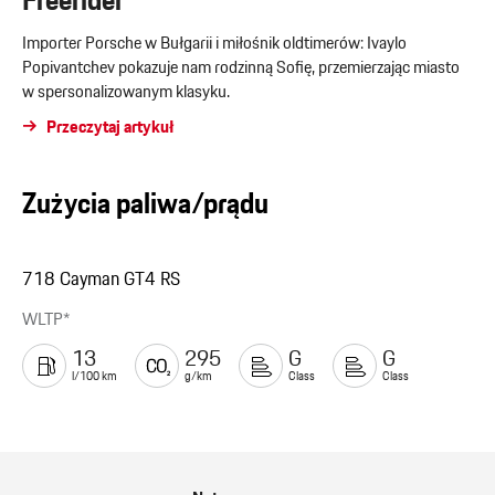
Freerider
Importer Porsche w Bułgarii i miłośnik oldtimerów: Ivaylo
Popivantchev pokazuje nam rodzinną Sofię, przemierzając miasto
w spersonalizowanym klasyku.
Przeczytaj artykuł
Zużycia paliwa/prądu
718 Cayman GT4 RS
WLTP*
13
295
G
G
l/100 km
g/km
Class
Class