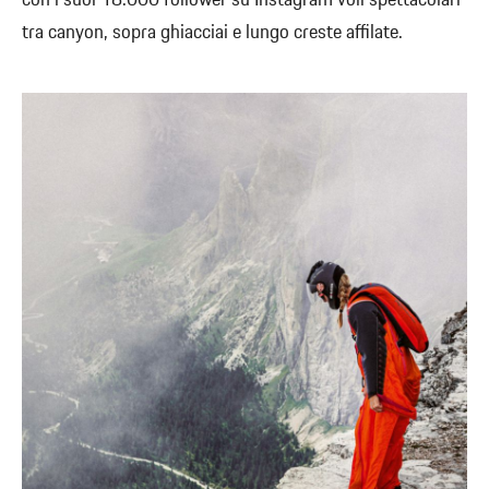
con i suoi 18.000 follower su Instagram voli spettacolari
tra canyon, sopra ghiacciai e lungo creste affilate.