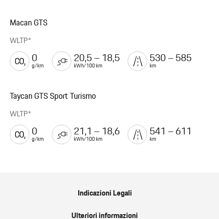
Macan GTS
WLTP*
0
20,5 – 18,5
530 – 585
g/km
kWh/100 km
km
Taycan GTS Sport Turismo
WLTP*
0
21,1 – 18,6
541 – 611
g/km
kWh/100 km
km
Indicazioni Legali
Ulteriori informazioni