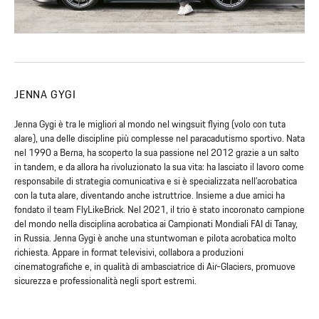
JENNA GYGI
Jenna Gygi è tra le migliori al mondo nel wingsuit flying (volo con tuta
alare), una delle discipline più complesse nel paracadutismo sportivo. Nata
nel 1990 a Berna, ha scoperto la sua passione nel 2012 grazie a un salto
in tandem, e da allora ha rivoluzionato la sua vita: ha lasciato il lavoro come
responsabile di strategia comunicativa e si è specializzata nell’acrobatica
con la tuta alare, diventando anche istruttrice. Insieme a due amici ha
fondato il team FlyLikeBrick. Nel 2021, il trio è stato incoronato campione
del mondo nella disciplina acrobatica ai Campionati Mondiali FAI di Tanay,
in Russia. Jenna Gygi è anche una stuntwoman e pilota acrobatica molto
richiesta. Appare in format televisivi, collabora a produzioni
cinematografiche e, in qualità di ambasciatrice di Air-Glaciers, promuove
sicurezza e professionalità negli sport estremi.