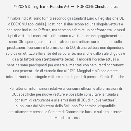
© 2026 Dr. Ing. h.c. F. Porsche AG. — PORSCHE Christophorus
* I valori indicati sono forniti secondo gli standard Euro 6 (legislazione UE
o ECE/ONU applicabile). I dati non si riferiscono ad una singola vettura e
non sono inclusi nell’offerta, ma servono a fornire un confronto tra i diversi
tipi di vettura. I consumi si riferiscono a vetture con equipaggiamento di
serie. Gli equipaggiamenti speciali possono influire sui consumi e sulle
prestazioni. I consumi e le emissioni di CO₂ di una vettura non dipendono
solo da un utilizzo efficiente del carburante, ma anche dallo stile di guida e
da altri fattori non strettamente tecnici. I modelli Porsche attuali a
benzina sono predisposti per essere alimentati con carburanti contenenti
una percentuale di etanolo fino al 10%. Maggiori e più aggiornate
informazioni sulle singole vetture sono disponibili presso i Centri Porsche.
Per ulteriori informazioni relative ai consumi ufficiali e alle emissioni di
CO₂ specifiche per nuove vetture è possibile consultare la "Guida ai
consumi di carburante e alle emissioni di CO₂ di nuove vetture",
pubblicata dal Ministero dello Sviluppo Economico, disponibile
gratuitamente presso le Camere di Commercio locali o sul sito internet
del Ministero stesso.