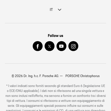
IT
Follow us
© 2026 Dr. Ing. h.c. F. Porsche AG. — PORSCHE Christophorus
* I valori indicati sono forniti secondo gli standard Euro 6 (legislazione UE
o ECE/ONU applicabile). I dati non si riferiscono ad una singola vettura e
non sono inclusi nell’offerta, ma servono a fornire un confronto tra i diversi
tipi di vettura. I consumi si riferiscono a vetture con equipaggiamento di
serie. Gli equipaggiamenti speciali possono influire sui consumi e sulle
prestazioni. I consumi e le emissioni di CO₂ di una vettura non dipendono