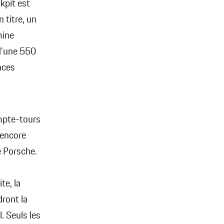
kpit est
 titre, un
mine
d’une 550
nces
ompte-tours
(encore
e Porsche.
te, la
ront la
. Seuls les