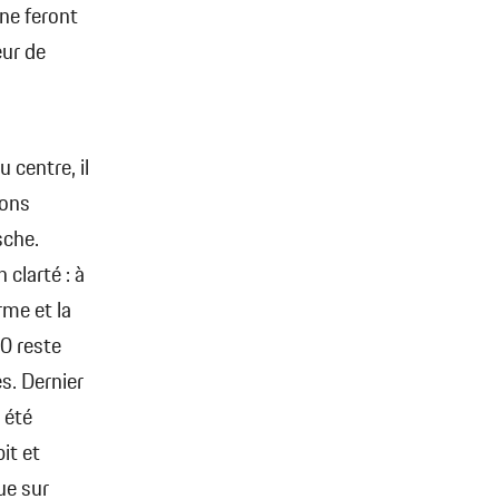
ne feront
eur de
 centre, il
ions
sche.
 clarté : à
rme et la
50 reste
s. Dernier
 été
it et
ue sur