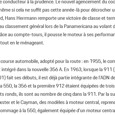
 le conducteur à la prudence. Le nouvel agencement du coc
 même si cela ne suffit pas cette année-là pour décrocher un
rd, Hans Herrmann remporte une victoire de classe et ter
au classement général lors de la Panamericana au volant 
râce au compte-tours, il pousse le moteur à ses performa
 tout en le ménageant.
 course automobile, adopté pour la route : en 1955, le c
t intégré dans la nouvelle 356 A. En 1963, lorsque la 911 
1) fait ses débuts, il est déjà partie intégrante de l’ADN d
la 550, la 356 et la première 912 étaient équipées de trois
s ronds, ils sont au nombre de cinq dans la 911. Par la sui
xster et le Cayman, des modèles à moteur central, reprend
hommage à la 550, également équipée d’un moteur central