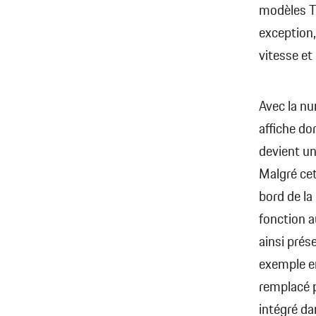
modèles Tr
exception,
vitesse et
Avec la nu
affiche do
devient un
Malgré cet
bord de la
fonction a
ainsi prés
exemple en
remplacé 
intégré d