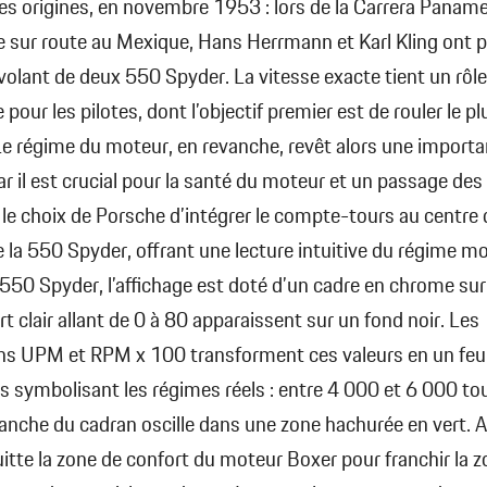
es origines, en novembre 1953 : lors de la Carrera Paname
 sur route au Mexique, Hans Herrmann et Karl Kling ont pr
volant de deux 550 Spyder. La vitesse exacte tient un rôle
pour les pilotes, dont l’objectif premier est de rouler le pl
Le régime du moteur, en revanche, revêt alors une import
car il est crucial pour la santé du moteur et un passage des
ù le choix de Porsche d’intégrer le compte-tours au centre
 la 550 Spyder, offrant une lecture intuitive du régime mo
 550 Spyder, l’affichage est doté d’un cadre en chrome sur
rt clair allant de 0 à 80 apparaissent sur un fond noir. Les
ns UPM et RPM x 100 transforment ces valeurs en un feu d
s symbolisant les régimes réels : entre 4 000 et 6 000 tou
 blanche du cadran oscille dans une zone hachurée en vert. 
 quitte la zone de confort du moteur Boxer pour franchir la 