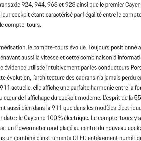
ansaxle 924, 944, 968 et 928 ainsi que le premier Cayen
 leur cockpit étant caractérisé par l’égalité entre le compt
 le compte-tours.
mérisation, le compte-tours évolue. Toujours positionné au
rénavant aussi la vitesse et cette combinaison d’informat
e évidence utilisée intuitivement par les conducteurs Por
te évolution, l’architecture des cadrans n’a jamais perdu en
 911 actuelle, elle affiche une parfaite harmonie entre la fo
u cœur de l’affichage du cockpit moderne. L’esprit de la 5
ent aussi bien dans la 911 que dans les modèles électrique
 date : le Cayenne 100 % électrique. Le compte-tours y a
par un Powermeter rond placé au centre du nouveau cockp
ans un combiné d’instruments OLED entièrement numériq