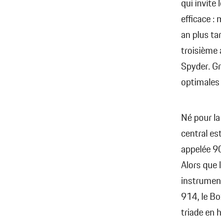
qui invite
efficace :
an plus ta
troisième 
Spyder. G
optimales
Né pour la
central es
appelée 90
Alors que 
instrument
914, le Bo
triade en 