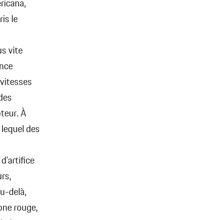
ricana,
is le
us vite
ance
 vitesses
 des
teur. À
 lequel des
’artifice
rs,
Au-delà,
zone rouge,