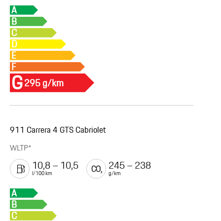
Consommation et émissions
718 Cayman GT4 RS
WLTP*
13,0
295
l/100 km
g/km
A
B
C
D
E
F
G
295 g/km