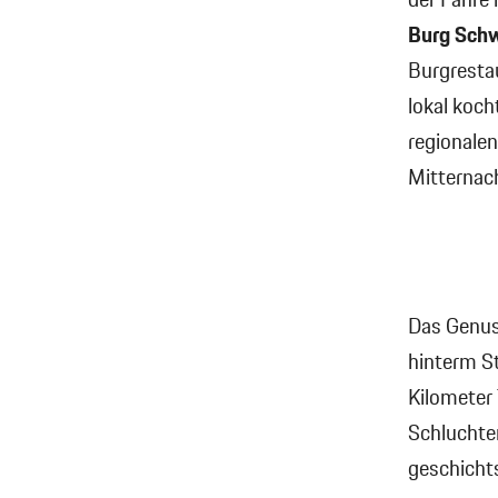
der Fähre
Burg Schw
Burgresta
lokal koch
regionalen
Mitternach
Das Genuss
hinterm St
Kilometer
Schluchte
geschicht