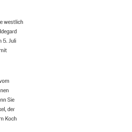
e westlich
ildegard
 5. Juli
mit
 vom
inen
enn Sie
el, der
um Koch