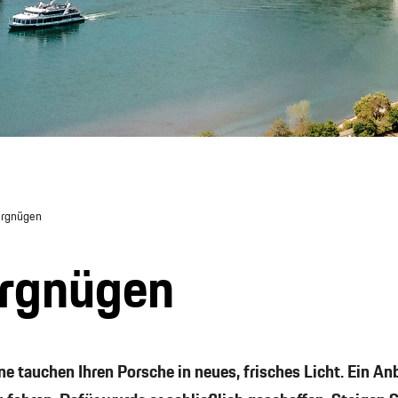
ergnügen
ergnügen
ne tauchen Ihren Porsche in neues, frisches Licht. Ein An