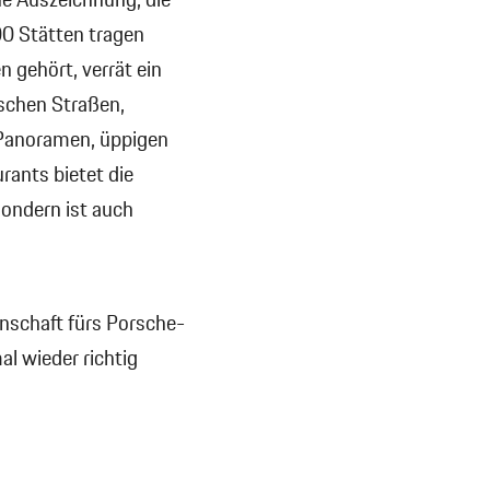
e Auszeichnung, die
00 Stätten tragen
n gehört, verrät ein
ischen Straßen,
Panoramen, üppigen
ants bietet die
sondern ist auch
enschaft fürs Porsche-
l wieder richtig