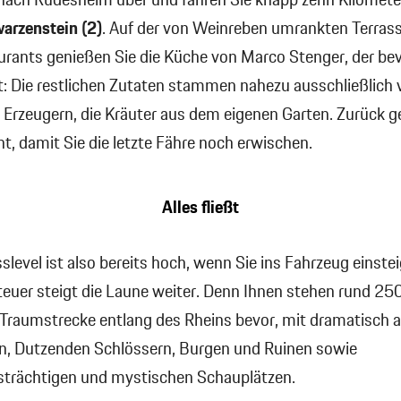
 nach Rüdesheim über und fahren Sie knapp zehn Kilomete
arzenstein
(2)
. Auf der von Weinreben umrankten Terras
urants genießen Sie die Küche von Marco Stenger, der be
t: Die restlichen Zutaten stammen nahezu ausschließlich 
 Erzeugern, die Kräuter aus dem eigenen Garten. Zurück g
t, damit Sie die letzte Fähre noch erwischen.
Alles fließt
level ist also bereits hoch, wenn Sie ins Fahrzeug einste
euer steigt die Laune weiter. Denn Ihnen stehen rund 25
 Traumstrecke entlang des Rheins bevor, mit dramatisch a
n, Dutzenden Schlössern, Burgen und Ruinen sowie
strächtigen und mystischen Schauplätzen.