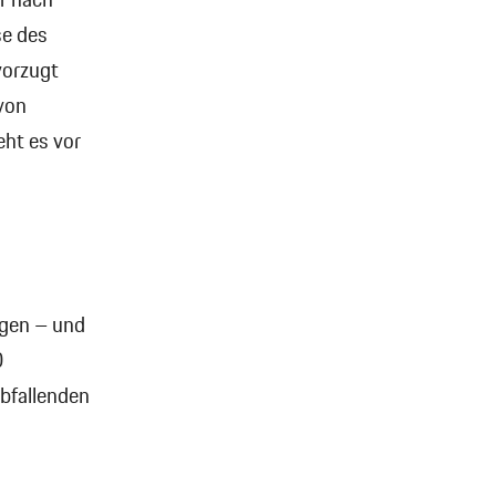
r nach
se des
vorzugt
von
eht es vor
igen – und
0
bfallenden