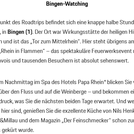
Bingen-Watching
unkt des Roadtrips befindet sich eine knappe halbe Stund
, in
Bingen
(1)
. Der Ort war Wirkungsstätte der heiligen H
 und ist das „Tor zum Mittelrhein“. Hier steht übrigens am
„Rhein in Flammen“ – das spektakuläre Feuerwerksevent 
nvois und tausenden Besuchern ist absolut sehenswert.
m Nachmittag im Spa des Hotels Papa Rhein* blicken Sie
über den Fluss und auf die Weinberge – und bekommen e
druck, was Sie die nächsten beiden Tage erwartet. Und w
hier sind, genießen Sie die exzellente Küche von Nils Henk
&Millau und dem Magazin „Der Feinschmecker“ schon z
s gekürt wurde.