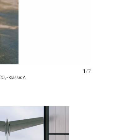
1
/
7
CO₂-Klasse: A