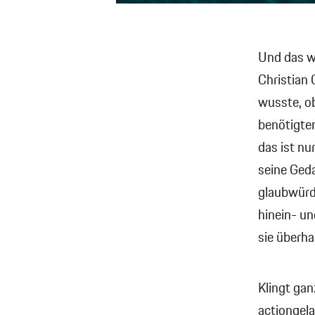
Und das w
Christian 
wusste, o
benötigten
das ist n
seine Ged
glaubwürdi
hinein- u
sie überha
Klingt gan
actiongel