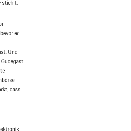
stiehlt.
or
 bevor er
ist. Und
t Gudegast
te
enbörse
rkt, dass
ektronik