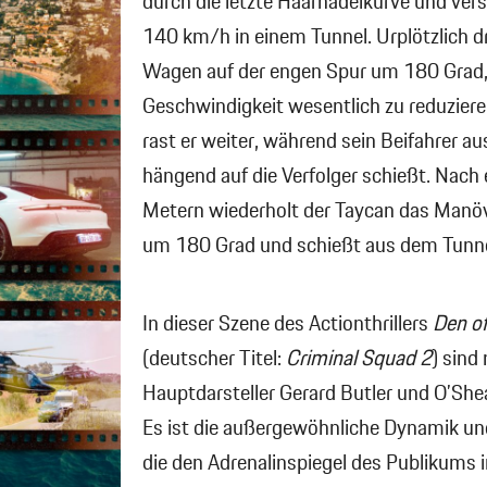
durch die letzte Haarnadelkurve und ve
140 km/h in einem Tunnel. Urplötzlich d
Wagen auf der engen Spur um 180 Grad,
Geschwindigkeit wesentlich zu reduzier
rast er weiter, während sein Beifahrer a
hängend auf die Verfolger schießt. Nach 
Metern wiederholt der Taycan das Manöve
um 180 Grad und schießt aus dem Tunnel
In dieser Szene des Actionthrillers
Den of
(deutscher Titel:
Criminal Squad 2
) sind 
Hauptdarsteller Gerard Butler und O’Shea
Es ist die außergewöhnliche Dynamik und
die den Adrenalinspiegel des Publikums i