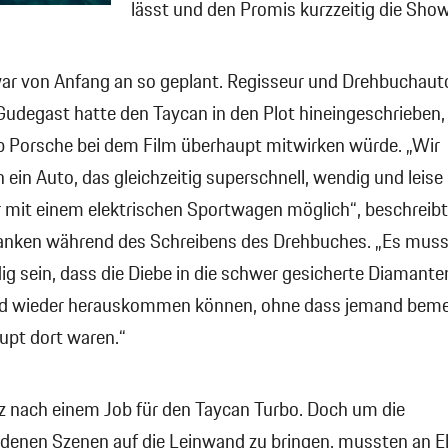
lässt und den Promis kurzzeitig die Show 
ar von Anfang an so geplant. Regisseur und Drehbuchaut
Gudegast hatte den Taycan in den Plot hineingeschrieben,
b Porsche bei dem Film überhaupt mitwirken würde. „Wir
 ein Auto, das gleichzeitig superschnell, wendig und leise 
ur mit einem elektrischen Sportwagen möglich“, beschreib
anken während des Schreibens des Drehbuches. „Es muss
g sein, dass die Diebe in die schwer gesicherte Diamant
nd wieder herauskommen können, ohne dass jemand beme
upt dort waren.“
z nach einem Job für den Taycan Turbo. Doch um die
adenen Szenen auf die Leinwand zu bringen, mussten an El