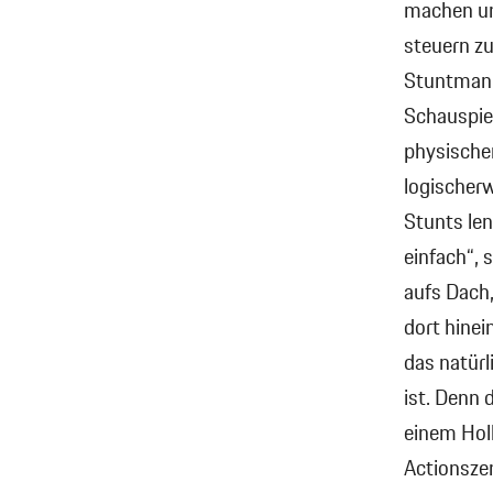
machen un
steuern zu
Stuntman 
Schauspiel
physischen
logischer
Stunts le
einfach“, 
aufs Dach
dort hinei
das natürl
ist. Denn 
einem Hol
Actionsze