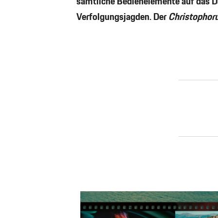
sämtliche Bedienelemente auf das Da
Verfolgungsjagden. Der
Christophor