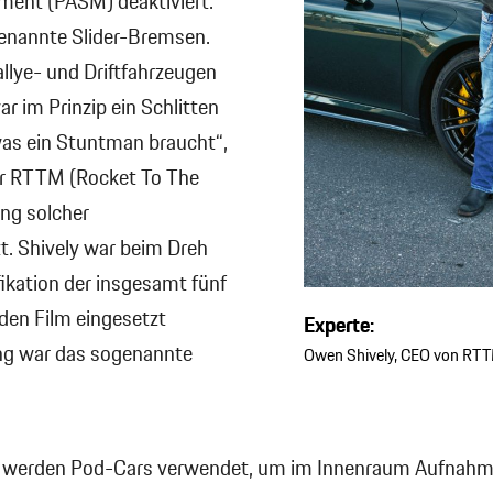
ent (PASM) deaktiviert.
genannte Slider-Bremsen.
llye- und Driftfahrzeugen
 im Prinzip ein Schlitten
as ein Stuntman braucht“,
ur RTTM (Rocket To The
ng solcher
. Shively war beim Dreh
ifikation der insgesamt fünf
 den Film eingesetzt
Experte:
ng war das sogenannte
Owen Shively, CEO von RTTM
 werden Pod-Cars verwendet, um im Innenraum Aufnahm