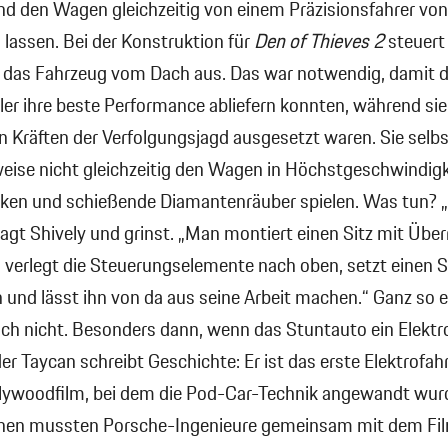
d den Wagen gleichzeitig von einem Präzisionsfahrer vo
 lassen. Bei der Konstruktion für
Den of Thieves 2
steuert
das Fahrzeug vom Dach aus. Das war notwendig, damit d
er ihre beste Performance abliefern konnten, während sie
 Kräften der Verfolgungsjagd ausgesetzt waren. Sie selb
weise nicht gleichzeitig den Wagen in Höchstgeschwindigk
nken und schießende Diamantenräuber spielen. Was tun? 
sagt Shively und grinst. „Man montiert einen Sitz mit Überr
, verlegt die Steuerungselemente nach oben, setzt einen
n und lässt ihn von da aus seine Arbeit machen.“ Ganz so e
ich nicht. Besonders dann, wenn das Stuntauto ein Elekt
der Taycan schreibt Geschichte: Er ist das erste Elektrofah
lywoodfilm, bei dem die Pod-Car-Technik angewandt wurd
nen mussten Porsche-Ingenieure gemeinsam mit dem F