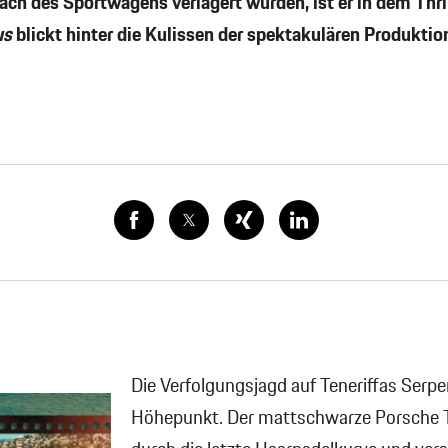
ch des Sportwagens verlagert wurden, ist er in dem Thri
us
blickt hinter die Kulissen der spektakulären Produktio
Die Verfolgungsjagd auf Teneriffas Serpen
Höhepunkt. Der mattschwarze Porsche T