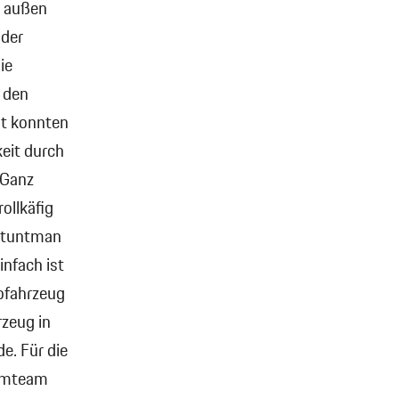
n außen
 der
ie
 den
st konnten
eit durch
„Ganz
ollkäfig
 Stuntman
infach ist
rofahrzeug
rzeug in
e. Für die
ilmteam