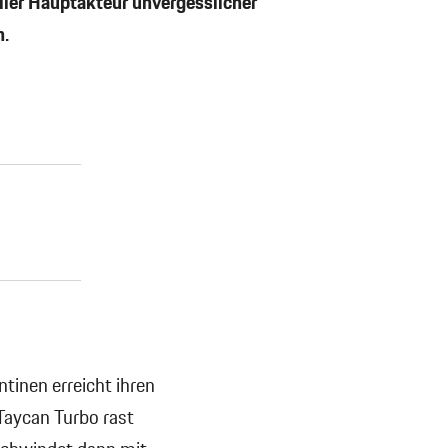
ller Hauptakteur unvergesslicher
n.
tinen erreicht ihren
aycan Turbo rast