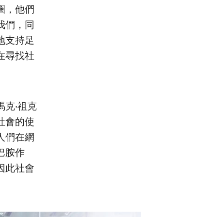
圈，他們
我們，同
地支持足
在尋找社
克‧祖克
社會的使
人們在網
巴胺作
因此社會