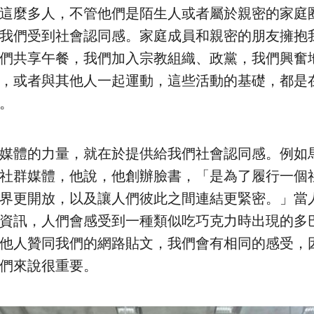
這麼多人，不管他們是陌生人或者屬於親密的家庭
我們受到社會認同感。家庭成員和親密的朋友擁抱
們共享午餐，我們加入宗教組織、政黨，我們興奮
，或者與其他人一起運動，這些活動的基礎，都是
。
媒體的力量，就在於提供給我們社會認同感。例如馬
社群媒體，他說，他創辦臉書，「是為了履行一個
界更開放，以及讓人們彼此之間連結更緊密。」當
資訊，人們會感受到一種類似吃巧克力時出現的多
他人贊同我們的網路貼文，我們會有相同的感受，
們來說很重要。