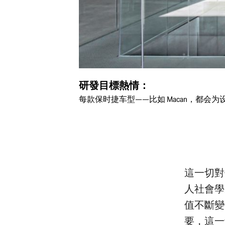
研發目標熱情：
每款保时捷车型——比如 Macan，都
這一切對
人社會學家
值不斷變
要，這一