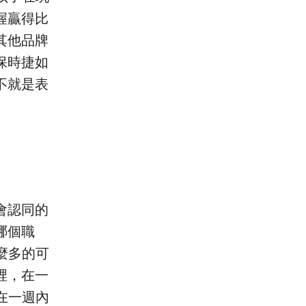
握贏得比
其他品牌
保時捷如
不就是表
會認同的
哪個職
這麼多的可
裡，在一
在一週內