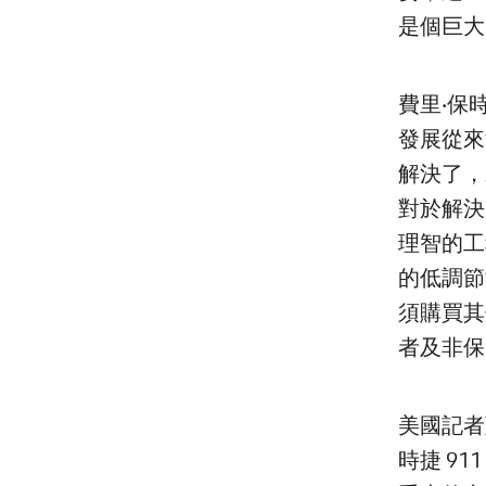
是個巨大
費里‧保時
發展從來
解決了，
對於解決
理智的工
的低調節
須購買其
者及非保
美國記者藍
時捷 9