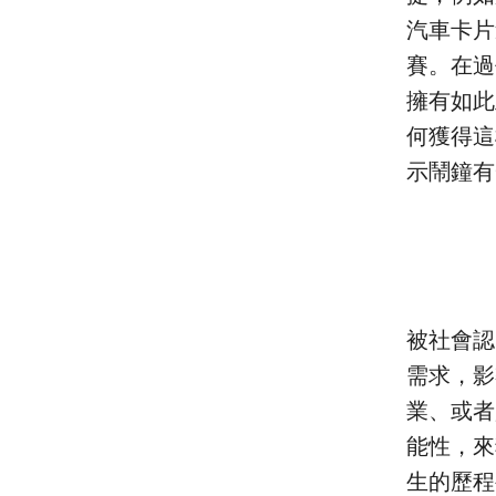
汽車卡片
賽。在過
擁有如此
何獲得這
示鬧鐘有
被社會認
需求，影
業、或者
能性，來
生的歷程