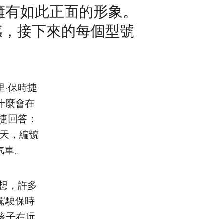
擁有如此正面的形象。
個好感，接下來的每個型號
‧保時捷
什麼會在
捷回答：
夏天，編號
汽車。
想，許多
駕駛保時
孩子在玩