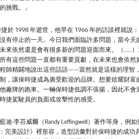
的挑戰。」
捷於 1998 年逝世，他早在 1966 年的訪談裡就說
沒有停止的一天。今日我們面臨許多問題，當今天
未來依然還是會有很多新的問題迎面而來。（……）
所有這些問題一直都有重要貢獻，在未來也會依然
程師精闢地說出這些話語——當然就是這樣的理智
制，讓保時捷成為廣受歡迎的品牌。想要炫耀財富
他廠牌的跑車。一輛保時捷低調不張揚，因此不會
時捷駕駛員的負面或攻擊性的感受。
迪‧李芬威爾（Randy Leffingwell）著作等身，
11：完美設計》裡形容，造型語彙對於保時捷的成功