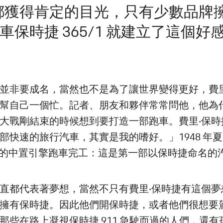
都獲得肯定的目光，只有少數品牌
奇跑車保時捷 365/1 就建立了這
並非要成名，當然也不是為了讓世界變得更好，費里
幫自己一個忙。記者、朋友和夥伴常常問他，他為
大戰剛結束的時候想到要打造一部跑車。費里‧保時
部快速的旅行汽車，其實是我的嗜好。」1948 年
001 的中置引擎跑車完工：這是第一部以保時捷命名的
直都代表著夢想，當然不只有費里‧保時捷有這個夢
擁有保時捷。因此他們開保時捷，或者他們很想要
那些在路上凝視保時捷 911 急駛而過的人們，還有