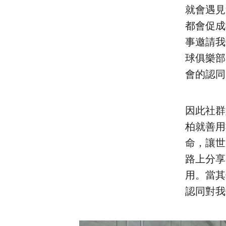
就會遇見
都會促成
事邀請我
球俱樂部
會的認同
因此社群
柏就善用
命，讓世
路上分享
用。當其
認同對我