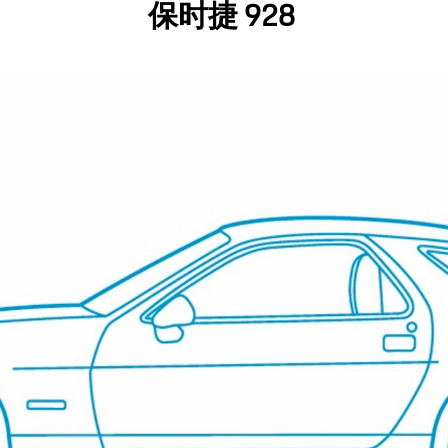
保时捷 928