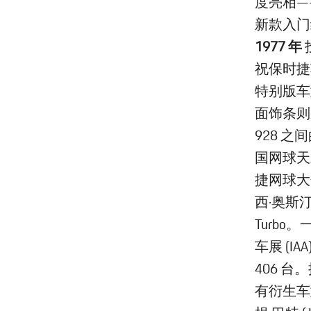
度亮相—
新款入门
1977 年
祝保时捷车
特别版车
面饰条则
928 
国网球天才
捷网球大奖
西·奥斯
Turb
车展 (IA
406 台
有衍生车