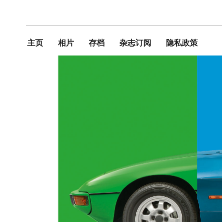
主页
相片
存档
杂志订阅
隐私政策