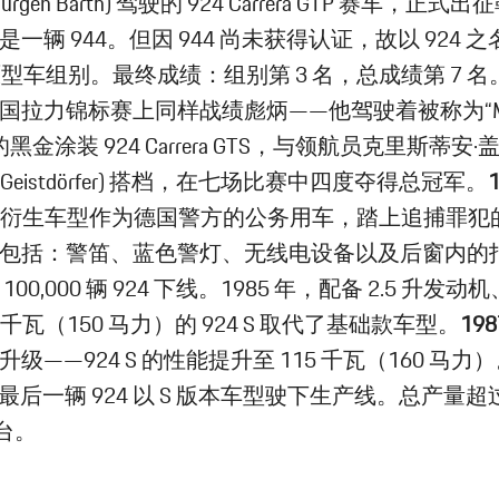
Jürgen Barth) 驾驶的 924 Carrera GTP 赛车，正
一辆 944。但因 944 尚未获得认证，故以 924 
 原型车组别。最终成绩：组别第 3 名，总成绩第 7 名
国拉力锦标赛上同样战绩彪炳——他驾驶着被称为“Mon
he”的黑金涂装 924 Carrera GTS，与领航员克里斯蒂安
tian Geistdörfer) 搭档，在七场比赛中四度夺得总冠军。
24 衍生车型作为德国警方的公务用车，踏上追捕罪犯
包括：警笛、蓝色警灯、无线电设备以及后窗内的
100,000 辆 924 下线。1985 年，配备 2.5 升发
0 千瓦（150 马力）的 924 S 取代了基础款车型。
198
级——924 S 的性能提升至 115 千瓦（160 马力）
，最后一辆 924 以 S 版本车型驶下生产线。总产量超
 台。