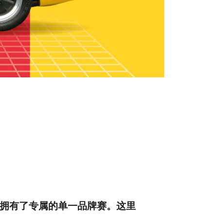
涯；944 拥有了专属的单一品牌赛。这里