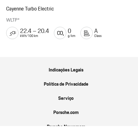
Cayenne Turbo Electric
WLTP*
22.4 – 20.4
0
A
kWh/100 km
g/km
Class
Indicações Legais
Política de Privacidade
Serviço
Porsche.com
Porsche Newsroom