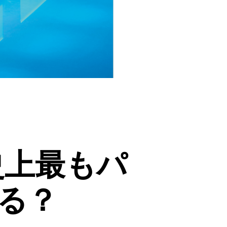
史上最もパ
る？