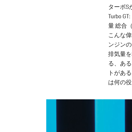
ターボSか
Turbo G
量 総合（W
こんな偉
ンジンの
排気量を
る、ある
トがある
は何の役