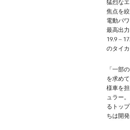
猛烈なエ
焦点を絞
電動パワ
最高出力70
19.9 – 1
のタイカ
「一部の
を求めて
様車を担
ュラー。
るトップ
ちは開発