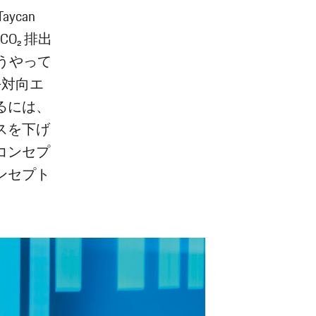
ycan
 CO₂ 排出
でどうやって
平対向エ
るには、
スを下げ
コンセプ
ンセプト