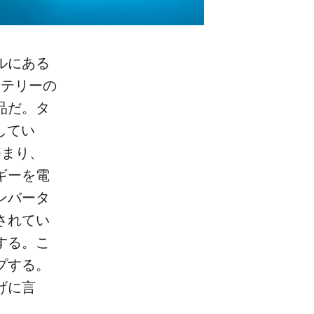
ルにある
ッテリーの
品だ。タ
してい
つまり、
ギーを電
ンバータ
されてい
する。こ
プする。
げに言