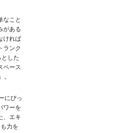
単なこと
みがある
なければ
トランク
っとした
スペース
」。
ーにぴっ
パワーを
た、エキ
にも力を