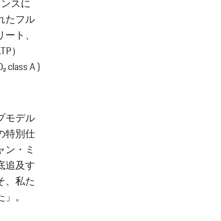
マンスに
れたフル
リート、
LTP）
class A )
。
プモデル
の特別仕
ャン・ミ
底追及す
そ、私た
た」。