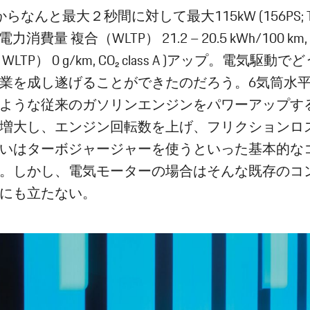
らなんと最大２秒間に対して最大115kW (156PS; Ta
T: 電力消費量 複合（WLTP） 21.2 – 20.5 kWh/100 km,
LTP） 0 g/km, CO₂ class A )アップ。電気駆動
業を成し遂げることができたのだろう。6気筒水
ような従来のガソリンエンジンをパワーアップす
増大し、エンジン回転数を上げ、フリクションロ
いはターボジャージャーを使うといった基本的な
。しかし、電気モーターの場合はそんな既存のコ
にも立たない。