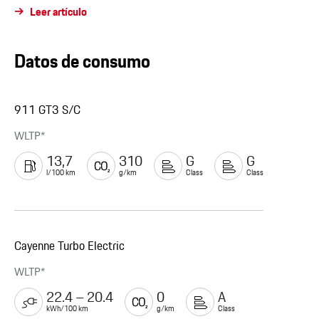
Leer artículo
Datos de consumo
911 GT3 S/C
WLTP*
13,7
310
G
G
l/100 km
g/km
Class
Class
Cayenne Turbo Electric
WLTP*
22.4 – 20.4
0
A
kWh/100 km
g/km
Class