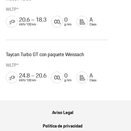
WLTP*
20.6 – 18.3
0
A
kWh/100 km
g/km
Class
Taycan Turbo GT con paquete Weissach
WLTP*
24.8 – 20.6
0
A
kWh/100 km
g/km
Class
Aviso Legal
Política de privacidad