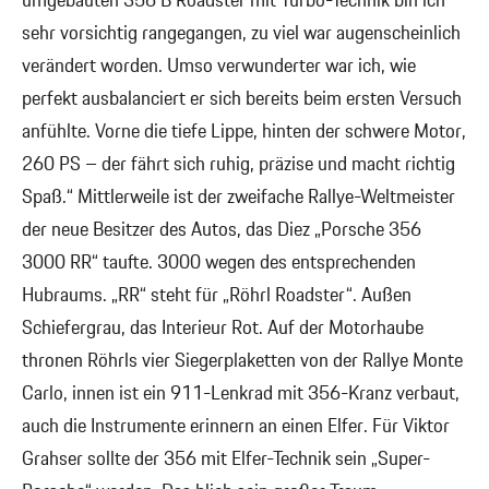
umgebauten 356 B Roadster mit Turbo-Technik bin ich
sehr vorsichtig rangegangen, zu viel war augenscheinlich
verändert worden. Umso verwunderter war ich, wie
perfekt ausbalanciert er sich bereits beim ersten Versuch
anfühlte. Vorne die tiefe Lippe, hinten der schwere Motor,
260 PS – der fährt sich ruhig, präzise und macht richtig
Spaß.“ Mittlerweile ist der zweifache Rallye-Weltmeister
der neue Besitzer des Autos, das Diez „Porsche 356
3000 RR“ taufte. 3000 wegen des entsprechenden
Hubraums. „RR“ steht für „Röhrl Roadster“. Außen
Schiefergrau, das Interieur Rot. Auf der Motorhaube
thronen Röhrls vier Siegerplaketten von der Rallye Monte
Carlo, innen ist ein 911-Lenkrad mit 356-Kranz verbaut,
auch die Instrumente erinnern an einen Elfer. Für Viktor
Grahser sollte der 356 mit Elfer-Technik sein „Super-