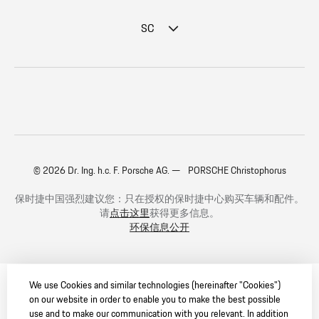
SC
© 2026 Dr. Ing. h.c. F. Porsche AG. — PORSCHE Christophorus
保时捷中国强烈建议您：只在授权的保时捷中心购买车辆和配件。
请
点击这里
获得更多信息。
环保信息公开
We use Cookies and similar technologies (hereinafter "Cookies")
on our website in order to enable you to make the best possible
use and to make our communication with you relevant. In addition