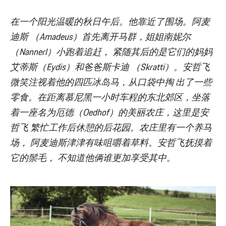
在一个阳光温暖的秋日午后。他靠近了围场。阿麦
迪斯 （Amadeus）首先离开马群，姐姐南妮尔
（Nannerl）小跑着追赶， 紧随其后的是它们的妈妈
艾蒂斯（Eydis）和爸爸斯卡迪 （Skratti）。安哲飞
微笑注视着他的四匹冰岛马，从口袋中掏 出了一些
零食。在距离慕尼黑一小时车程的东北郊区，坐落
着一座名为厄德（Oedhof）的美丽农庄，这里是安
哲飞 繁忙工作后休憩的后花园。农庄里有一个养马
场， 阿麦迪斯津津有味咀嚼着草料。安哲飞抚摸着
它的鬃毛， 不知道他俩谁更加享受其中。