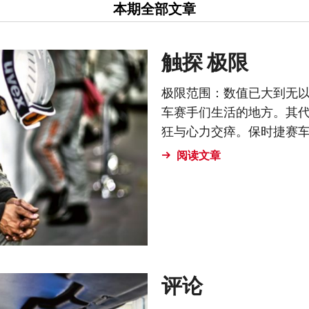
本期全部文章
触探 极限
极限范围：数值已大到无
车赛手们生活的地方。其
狂与心力交瘁。保时捷赛
阅读文章
评论