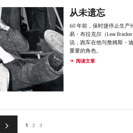
从未遗忘
60 年前，保时捷停止生产传奇
易・布拉克尔（Lew Bra
说，跑车在他与詹姆斯・迪恩（
重要的角色。
阅读文章
1
2
3