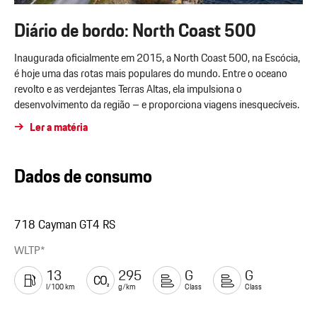
Diário de bordo: North Coast 500
Inaugurada oficialmente em 2015, a North Coast 500, na Escócia,
é hoje uma das rotas mais populares do mundo. Entre o oceano
revolto e as verdejantes Terras Altas, ela impulsiona o
desenvolvimento da região – e proporciona viagens inesquecíveis.
Ler a matéria
Dados de consumo
718 Cayman GT4 RS
WLTP*
13
295
G
G
l/100 km
g/km
Class
Class