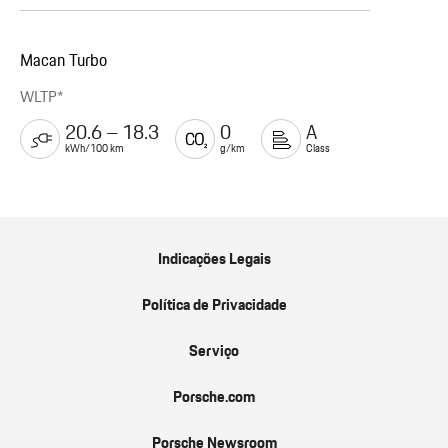
Macan Turbo
WLTP*
20.6 – 18.3
0
A
kWh/100 km
g/km
Class
Indicações Legais
Política de Privacidade
Serviço
Porsche.com
Porsche Newsroom