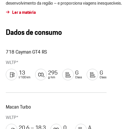
desenvolvimento da região – e proporciona viagens inesquecíveis.
Ler a matéria
Dados de consumo
718 Cayman GT4 RS
WLTP*
13
295
G
G
l/100 km
g/km
Class
Class
Macan Turbo
WLTP*
20.6 – 18.3
0
A